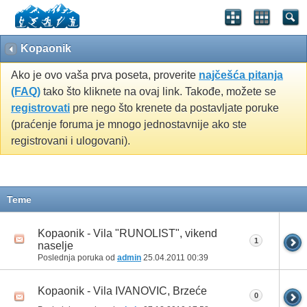
Kopaonik
Ako je ovo vaša prva poseta, proverite
najčešća pitanja
(FAQ)
tako što kliknete na ovaj link. Takođe, možete se
registrovati
pre nego što krenete da postavljate poruke
(praćenje foruma je mnogo jednostavnije ako ste
registrovani i ulogovani).
Teme
Kopaonik - Vila "RUNOLIST", vikend
1
naselje
Poslednja poruka od
admin
25.04.2011
00:39
Kopaonik - Vila IVANOVIC, Brzeće
0