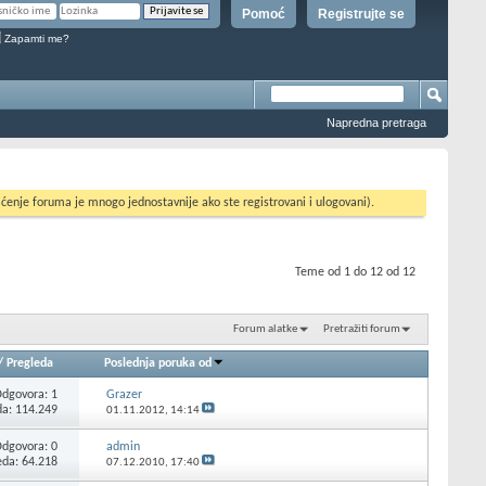
Pomoć
Registrujte se
Zapamti me?
Napredna pretraga
ćenje foruma je mnogo jednostavnije ako ste registrovani i ulogovani).
Teme od 1 do 12 od 12
Forum alatke
Pretražiti forum
/
Pregleda
Poslednja poruka od
Odgovora:
1
Grazer
da: 114.249
01.11.2012,
14:14
Odgovora:
0
admin
eda: 64.218
07.12.2010,
17:40