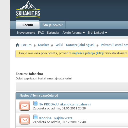
Forum
Šta je novo?
Nove poruke
FAQ
Kalendar
Akcije foruma
Brzi Linkovi
Forum
Market
Veliki - Komercijalni oglasi
Privatni i ostali 
Ako je ovo vaša prva poseta, proverite
najčešća pitanja (FAQ)
tako što kliknete
Forum:
Jahorina
Oglasi za privatni i ostali smestaj na Jahorini
Naslov
/
Tema započeta od
NA PRODAJU vikendica na Jahorini
Započeta od
admin
, 01.06.2011 23:28
Jahorina - Rajska vrata
Započeta od
admin
, 07.12.2010 17:40