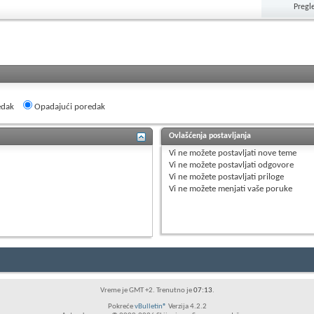
Pregl
edak
Opadajući poredak
Ovlašćenja postavljanja
Vi
ne možete
postavljati nove teme
Vi
ne možete
postavljati odgovore
Vi
ne možete
postavljati priloge
Vi
ne možete
menjati vaše poruke
Vreme je GMT +2. Trenutno je
07:13
.
Pokreće
vBulletin®
Verzija 4.2.2