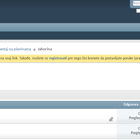
smestaj na planinama
Jahorina
 na ovaj link. Takođe, možete se
registrovati
pre nego što krenete da postavljate poruke (pra
Odgovora
Pregle
Pregl