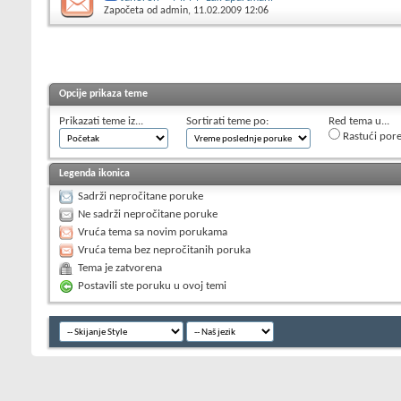
Započeta od
admin
, 11.02.2009 12:06
Opcije prikaza teme
Prikazati teme iz...
Sortirati teme po:
Red tema u...
Rastući por
Legenda ikonica
Sadrži nepročitane poruke
Ne sadrži nepročitane poruke
Vruća tema sa novim porukama
Vruća tema bez nepročitanih poruka
Tema je zatvorena
Postavili ste poruku u ovoj temi