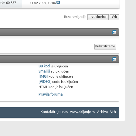
eda: 60.657
11.02.2009,
12:06
Brza navigacija
Jahorina
Vrh
BB kod
je
uključen
Smajliji
su
uključen
[IMG]
kod je
uključen
[VIDEO]
code is
uključen
HTML kod je
isključen
Pravila foruma
Kontaktirajte nas
www.skijanje.rs
Arhiva
Vrh