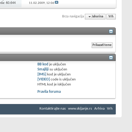
eda: 60.644
11.02.2009,
12:06
Brza navigacija
Jahorina
Vrh
BB kod
je
uključen
Smajliji
su
uključen
[IMG]
kod je
uključen
[VIDEO]
code is
uključen
HTML kod je
isključen
Pravila foruma
Kontaktirajte nas
www.skijanje.rs
Arhiva
Vrh