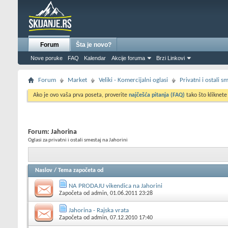
Forum
Šta je novo?
Nove poruke
FAQ
Kalendar
Akcije foruma
Brzi Linkovi
Forum
Market
Veliki - Komercijalni oglasi
Privatni i ostali 
Ako je ovo vaša prva poseta, proverite
najčešća pitanja (FAQ)
tako što kliknete
Forum:
Jahorina
Oglasi za privatni i ostali smestaj na Jahorini
Naslov
/
Tema započeta od
NA PRODAJU vikendica na Jahorini
Započeta od
admin
, 01.06.2011 23:28
Jahorina - Rajska vrata
Započeta od
admin
, 07.12.2010 17:40