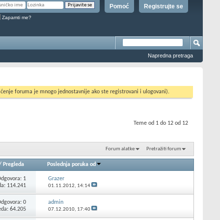
Pomoć
Registrujte se
Zapamti me?
Napredna pretraga
ćenje foruma je mnogo jednostavnije ako ste registrovani i ulogovani).
Teme od 1 do 12 od 12
Forum alatke
Pretražiti forum
/
Pregleda
Poslednja poruka od
Odgovora:
1
Grazer
da: 114.241
01.11.2012,
14:14
Odgovora:
0
admin
eda: 64.205
07.12.2010,
17:40