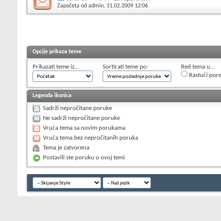
Započeta od
admin
, 11.02.2009 12:06
Opcije prikaza teme
Prikazati teme iz...
Sortirati teme po:
Red tema u...
Rastući por
Legenda ikonica
Sadrži nepročitane poruke
Ne sadrži nepročitane poruke
Vruća tema sa novim porukama
Vruća tema bez nepročitanih poruka
Tema je zatvorena
Postavili ste poruku u ovoj temi