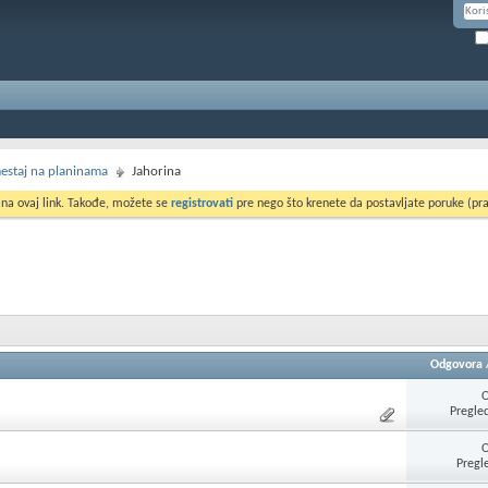
smestaj na planinama
Jahorina
 na ovaj link. Takođe, možete se
registrovati
pre nego što krenete da postavljate poruke (pra
Odgovora
Pregle
Pregl