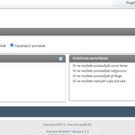
Pregl
edak
Opadajući poredak
Ovlašćenja postavljanja
Vi
ne možete
postavljati nove teme
Vi
ne možete
postavljati odgovore
Vi
ne možete
postavljati priloge
Vi
ne možete
menjati vaše poruke
Vreme je GMT +2. Trenutno je
20:13
.
Pokreće
vBulletin®
Verzija 4.2.2