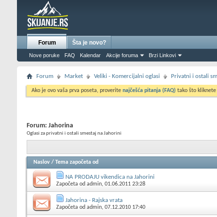
Forum
Šta je novo?
Nove poruke
FAQ
Kalendar
Akcije foruma
Brzi Linkovi
Forum
Market
Veliki - Komercijalni oglasi
Privatni i ostali 
Ako je ovo vaša prva poseta, proverite
najčešća pitanja (FAQ)
tako što kliknete
Forum:
Jahorina
Oglasi za privatni i ostali smestaj na Jahorini
Naslov
/
Tema započeta od
NA PRODAJU vikendica na Jahorini
Započeta od
admin
, 01.06.2011 23:28
Jahorina - Rajska vrata
Započeta od
admin
, 07.12.2010 17:40