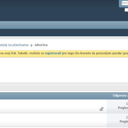
smestaj na planinama
Jahorina
 na ovaj link. Takođe, možete se
registrovati
pre nego što krenete da postavljate poruke (pra
Odgovora
Pregle
Pregl