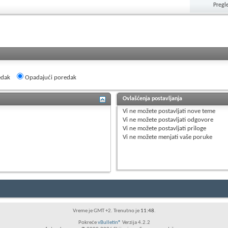
Pregl
edak
Opadajući poredak
Ovlašćenja postavljanja
Vi
ne možete
postavljati nove teme
Vi
ne možete
postavljati odgovore
Vi
ne možete
postavljati priloge
Vi
ne možete
menjati vaše poruke
Vreme je GMT +2. Trenutno je
11:48
.
Pokreće
vBulletin®
Verzija 4.2.2