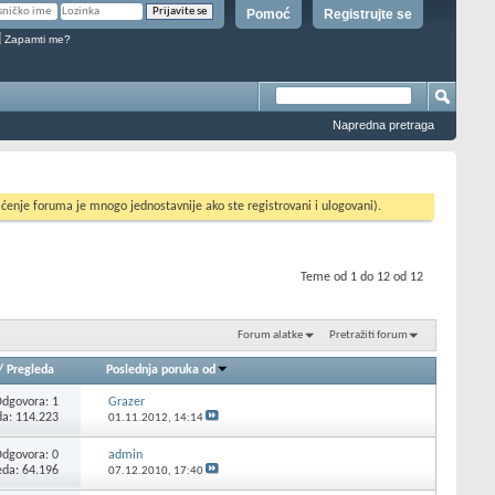
Pomoć
Registrujte se
Zapamti me?
Napredna pretraga
ćenje foruma je mnogo jednostavnije ako ste registrovani i ulogovani).
Teme od 1 do 12 od 12
Forum alatke
Pretražiti forum
/
Pregleda
Poslednja poruka od
Odgovora:
1
Grazer
da: 114.223
01.11.2012,
14:14
Odgovora:
0
admin
eda: 64.196
07.12.2010,
17:40