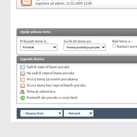
Započeta od
admin
, 11.02.2009 12:06
Opcije prikaza teme
Prikazati teme iz...
Sortirati teme po:
Red tema u...
Rastući por
Legenda ikonica
Sadrži nepročitane poruke
Ne sadrži nepročitane poruke
Vruća tema sa novim porukama
Vruća tema bez nepročitanih poruka
Tema je zatvorena
Postavili ste poruku u ovoj temi