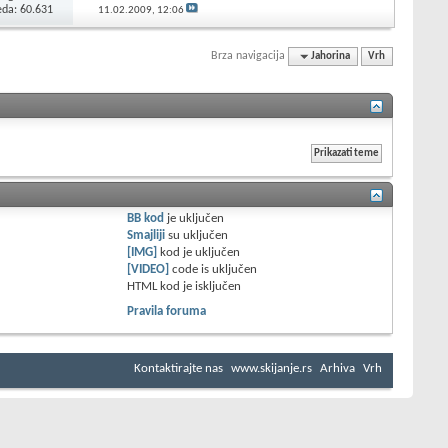
eda: 60.631
11.02.2009,
12:06
Brza navigacija
Jahorina
Vrh
BB kod
je
uključen
Smajliji
su
uključen
[IMG]
kod je
uključen
[VIDEO]
code is
uključen
HTML kod je
isključen
Pravila foruma
Kontaktirajte nas
www.skijanje.rs
Arhiva
Vrh