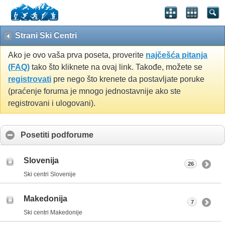
Strani Ski Centri
Ako je ovo vaša prva poseta, proverite
najčešća pitanja
(FAQ)
tako što kliknete na ovaj link. Takođe, možete se
registrovati
pre nego što krenete da postavljate poruke
(praćenje foruma je mnogo jednostavnije ako ste
registrovani i ulogovani).
Posetiti podforume
Slovenija
26
Ski centri Slovenije
Makedonija
7
Ski centri Makedonije