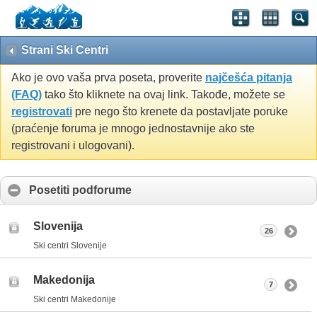
Strani Ski Centri
Ako je ovo vaša prva poseta, proverite
najčešća pitanja
(FAQ)
tako što kliknete na ovaj link. Takođe, možete se
registrovati
pre nego što krenete da postavljate poruke
(praćenje foruma je mnogo jednostavnije ako ste
registrovani i ulogovani).
Posetiti podforume
Slovenija
26
Ski centri Slovenije
Makedonija
7
Ski centri Makedonije