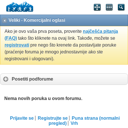
Veliki - Komercijalni oglasi
Ako je ovo vaša prva poseta, proverite
najčešća pitanja
(FAQ)
tako što kliknete na ovaj link. Takođe, možete se
registrovati
pre nego što krenete da postavljate poruke
(praćenje foruma je mnogo jednostavnije ako ste
registrovani i ulogovani).
Posetiti podforume
Nema novih poruka u ovom forumu.
Prijavite se
Registrujte se
Puna strana (normalni
pregled)
Vrh