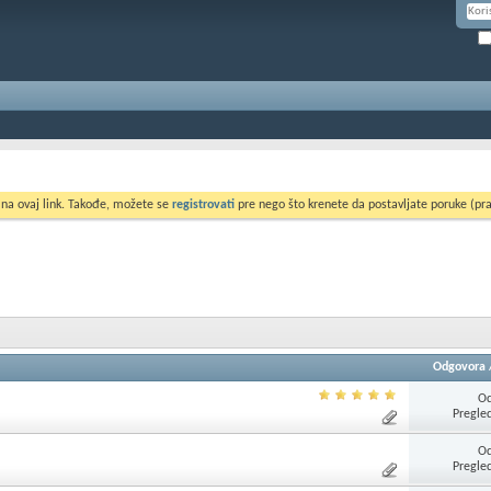
 na ovaj link. Takođe, možete se
registrovati
pre nego što krenete da postavljate poruke (pra
Odgovora
Od
Pregle
Od
Pregle