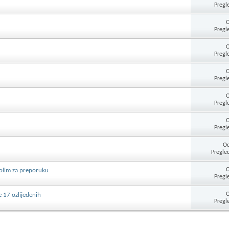
Pregl
Pregl
Pregl
Pregl
Pregl
Pregl
Od
Pregle
molim za preporuku
Pregl
e 17 ozlijeđenih
Pregl