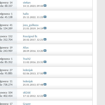
govora:
14
stekan
eda: 68.337
14.11.2023,
09:44
Odgovora:
1
hallo
eda: 45.138
25.11.2022,
11:23
govora:
41
joza_gulikoza
da: 134.269
21.01.2019,
14:19
ovora:
152
Rossignol 8s
da: 312.704
20.02.2017,
12:21
govora:
19
Alias
da: 243.969
28.09.2016,
13:20
Odgovora:
1
Truch2
eda: 85.352
11.02.2016,
23:31
govora:
27
ledenjak
eda: 95.885
02.06.2013,
17:50
govora:
11
ledenjak
da: 736.274
25.01.2013,
07:48
ovora:
104
ski2ski
da: 402.454
17.12.2012,
12:22
govora:
17
Grazer