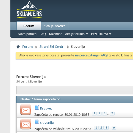
Forum
Šta je novo?
Nove poruke
FAQ
Kalendar
Akcije foruma
Brzi Linkovi
Forum
Strani Ski Centri
Slovenija
Ako je ovo vaša prva poseta, proverite
najčešća pitanja (FAQ)
tako što kliknete
Forum:
Slovenija
Ski centri Slovenije
Naslov
/
Tema započeta od
Krvavec
1
2
3
...
7
Započeta od
renato
, 30.01.2010 10:56
slovenija
1
2
3
...
6
Započeta od
valdevit
, 19.09.2005 20:53