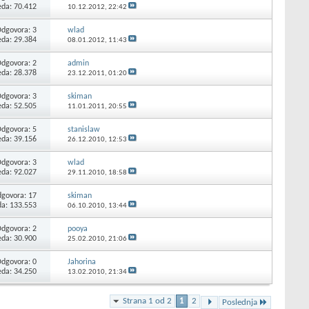
eda: 70.412
10.12.2012,
22:42
Odgovora:
3
wlad
eda: 29.384
08.01.2012,
11:43
Odgovora:
2
admin
eda: 28.378
23.12.2011,
01:20
Odgovora:
3
skiman
eda: 52.505
11.01.2011,
20:55
Odgovora:
5
stanislaw
eda: 39.156
26.12.2010,
12:53
Odgovora:
3
wlad
eda: 92.027
29.11.2010,
18:58
govora:
17
skiman
da: 133.553
06.10.2010,
13:44
Odgovora:
2
pooya
eda: 30.900
25.02.2010,
21:06
Odgovora:
0
Jahorina
eda: 34.250
13.02.2010,
21:34
Strana 1 od 2
1
2
Poslednja