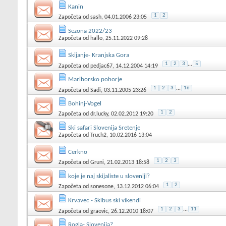
Kanin
1
2
Započeta od
sash
, 04.01.2006 23:05
Sezona 2022/23
Započeta od
hallo
, 25.11.2022 09:28
Skijanje- Kranjska Gora
1
2
3
...
5
Započeta od
pedjac67
, 14.12.2004 14:19
Mariborsko pohorje
1
2
3
...
16
Započeta od
Sadi
, 03.11.2005 23:26
Bohinj-Vogel
1
2
Započeta od
dr.lucky
, 02.02.2012 19:20
Ski safari Slovenija Sretenje
Započeta od
Truch2
, 10.02.2016 13:04
Cerkno
1
2
3
Započeta od
Gruni
, 21.02.2013 18:58
koje je naj skijaliste u sloveniji?
1
2
Započeta od
sonesone
, 13.12.2012 06:04
Krvavec - Skibus ski vikendi
1
2
3
...
11
Započeta od
graovic
, 26.12.2010 18:07
Rogla- Slovenija?