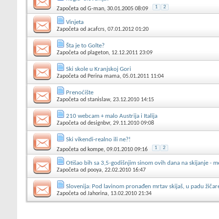
1
2
Započeta od
G-man
, 30.01.2005 08:09
Vinjeta
Započeta od
acafcrs
, 07.01.2012 01:20
Šta je to Golte?
Započeta od
plageton
, 12.12.2011 23:09
Ski skole u Kranjskoj Gori
Započeta od
Perina mama
, 05.01.2011 11:04
Prenoćište
Započeta od
stanislaw
, 23.12.2010 14:15
210 webcam + malo Austrija i Italija
Započeta od
designbvr
, 29.11.2010 09:08
Ski vikendi-realno ili ne?!
1
2
Započeta od
kompe
, 09.01.2010 09:16
Otišao bih sa 3,5-godišnjim sinom ovih dana na skijanje - 
Započeta od
pooya
, 22.02.2010 16:47
Slovenija: Pod lavinom pronađen mrtav skijaš, u padu žičar
Započeta od
Jahorina
, 13.02.2010 21:34