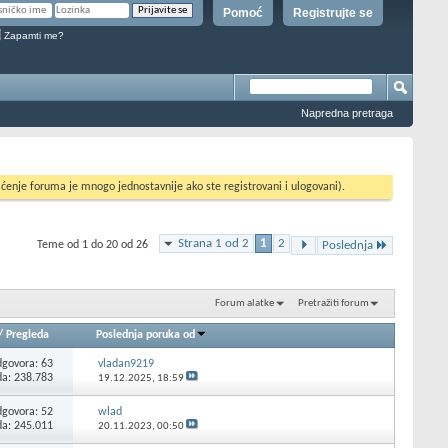
Pomoć
Registrujte se
Zapamti me?
Napredna pretraga
ćenje foruma je mnogo jednostavnije ako ste registrovani i ulogovani).
Strana 1 od 2
1
2
Teme od 1 do 20 od 26
Poslednja
Forum alatke
Pretražiti forum
/
Pregleda
Poslednja poruka od
govora:
63
vladan9219
da: 238.783
19.12.2025,
18:59
govora:
52
wlad
da: 245.011
20.11.2023,
00:50