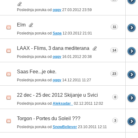
Poslednja poruka od
oggy
27.03.2012
23:59
Elm
11
Poslednja poruka od
Sapa
12.03.2012
21:01
LAAX - Flims, 3 dana mediterana
14
Poslednja poruka od
oggy
16.01.2012
20:38
Saas Fee...je oke.
23
Poslednja poruka od
oggy
14.12.2011
11:27
22 dec - 25 dec 2012 Skijanje u Svici
0
Poslednja poruka od
Aleksadar_
02.12.2011
12:02
Torgon - Portes du Soleil ???
3
Poslednja poruka od
SnowBeliever
23.10.2011
12:11