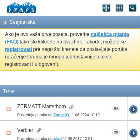
Svajcarska
Ako je ovo vaša prva poseta, proverite
najčešća pitanja
(FAQ)
tako što kliknete na ovaj link. Takođe, možete se
registrovati
pre nego što krenete da postavljate poruke
(praćenje foruma je mnogo jednostavnije ako ste
registrovani i ulogovani).
Teme
ZERMATT-Matterhorn
84
Poslednja poruka od
Zorica83
11.06.2024
10:19
Verbier
26
Poslednja poruka od
wlad
01.09.2017
13:51