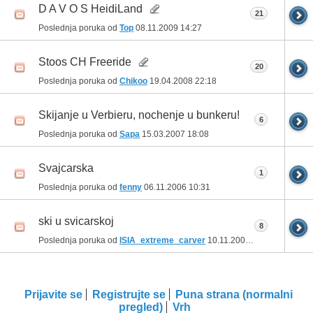
D A V O S HeidiLand
21
Poslednja poruka od
Top
08.11.2009
14:27
Stoos CH Freeride
20
Poslednja poruka od
Chikoo
19.04.2008
22:18
Skijanje u Verbieru, nochenje u bunkeru!
6
Poslednja poruka od
Sapa
15.03.2007
18:08
Svajcarska
1
Poslednja poruka od
fenny
06.11.2006
10:31
ski u svicarskoj
8
Poslednja poruka od
ISIA_extreme_carver
10.11.2005
22:19
Prijavite se
Registrujte se
Puna strana (normalni
pregled)
Vrh