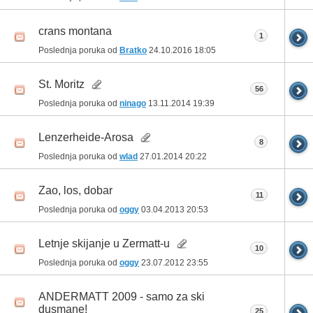
crans montana
1
Poslednja poruka od
Bratko
24.10.2016
18:05
St. Moritz
56
Poslednja poruka od
ninago
13.11.2014
19:39
Lenzerheide-Arosa
8
Poslednja poruka od
wlad
27.01.2014
20:22
Zao, los, dobar
11
Poslednja poruka od
oggy
03.04.2013
20:53
Letnje skijanje u Zermatt-u
10
Poslednja poruka od
oggy
23.07.2012
23:55
ANDERMATT 2009 - samo za ski
dusmane!
25