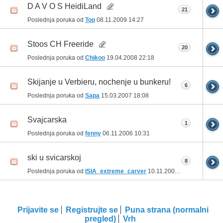
D A V O S HeidiLand
21
Poslednja poruka od
Top
08.11.2009
14:27
Stoos CH Freeride
20
Poslednja poruka od
Chikoo
19.04.2008
22:18
Skijanje u Verbieru, nochenje u bunkeru!
6
Poslednja poruka od
Sapa
15.03.2007
18:08
Svajcarska
1
Poslednja poruka od
fenny
06.11.2006
10:31
ski u svicarskoj
8
Poslednja poruka od
ISIA_extreme_carver
10.11.2005
22:19
Prijavite se
Registrujte se
Puna strana (normalni
pregled)
Vrh