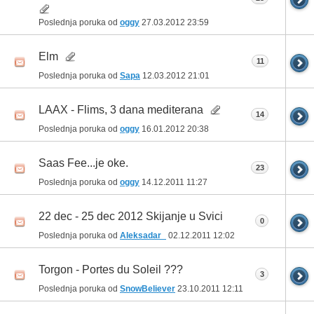
Poslednja poruka od
oggy
27.03.2012
23:59
Elm
11
Poslednja poruka od
Sapa
12.03.2012
21:01
LAAX - Flims, 3 dana mediterana
14
Poslednja poruka od
oggy
16.01.2012
20:38
Saas Fee...je oke.
23
Poslednja poruka od
oggy
14.12.2011
11:27
22 dec - 25 dec 2012 Skijanje u Svici
0
Poslednja poruka od
Aleksadar_
02.12.2011
12:02
Torgon - Portes du Soleil ???
3
Poslednja poruka od
SnowBeliever
23.10.2011
12:11