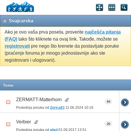
Svajcarska
Ako je ovo vaša prva poseta, proverite
najčešća pitanja
(FAQ)
tako što kliknete na ovaj link. Takođe, možete se
registrovati
pre nego što krenete da postavljate poruke
(praćenje foruma je mnogo jednostavnije ako ste
registrovani i ulogovani).
Teme
ZERMATT-Matterhorn
84
Poslednja poruka od
Zorica83
11.06.2024
10:19
Verbier
26
Poslednja poruka od
wlad
01.09.2017
13:51