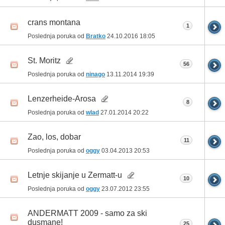
crans montana
1
Poslednja poruka od
Bratko
24.10.2016
18:05
St. Moritz
56
Poslednja poruka od
ninago
13.11.2014
19:39
Lenzerheide-Arosa
8
Poslednja poruka od
wlad
27.01.2014
20:22
Zao, los, dobar
11
Poslednja poruka od
oggy
03.04.2013
20:53
Letnje skijanje u Zermatt-u
10
Poslednja poruka od
oggy
23.07.2012
23:55
ANDERMATT 2009 - samo za ski
dusmane!
25