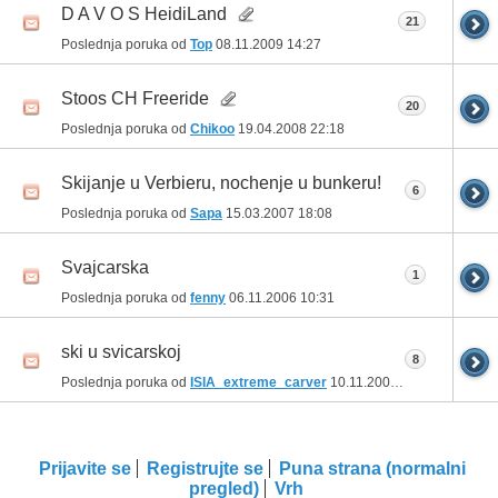
D A V O S HeidiLand
21
Poslednja poruka od
Top
08.11.2009
14:27
Stoos CH Freeride
20
Poslednja poruka od
Chikoo
19.04.2008
22:18
Skijanje u Verbieru, nochenje u bunkeru!
6
Poslednja poruka od
Sapa
15.03.2007
18:08
Svajcarska
1
Poslednja poruka od
fenny
06.11.2006
10:31
ski u svicarskoj
8
Poslednja poruka od
ISIA_extreme_carver
10.11.2005
22:19
Prijavite se
Registrujte se
Puna strana (normalni
pregled)
Vrh