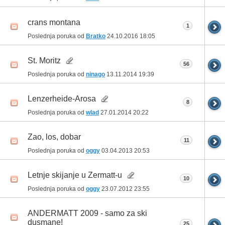
crans montana
1
Poslednja poruka od
Bratko
24.10.2016
18:05
St. Moritz
56
Poslednja poruka od
ninago
13.11.2014
19:39
Lenzerheide-Arosa
8
Poslednja poruka od
wlad
27.01.2014
20:22
Zao, los, dobar
11
Poslednja poruka od
oggy
03.04.2013
20:53
Letnje skijanje u Zermatt-u
10
Poslednja poruka od
oggy
23.07.2012
23:55
ANDERMATT 2009 - samo za ski
dusmane!
25