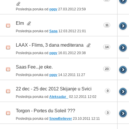
Poslednja poruka od
oggy
27.03.2012
23:59
Elm
11
Poslednja poruka od
Sapa
12.03.2012
21:01
LAAX - Flims, 3 dana mediterana
14
Poslednja poruka od
oggy
16.01.2012
20:38
Saas Fee...je oke.
23
Poslednja poruka od
oggy
14.12.2011
11:27
22 dec - 25 dec 2012 Skijanje u Svici
0
Poslednja poruka od
Aleksadar_
02.12.2011
12:02
Torgon - Portes du Soleil ???
3
Poslednja poruka od
SnowBeliever
23.10.2011
12:11