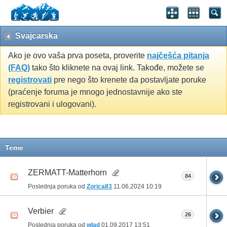
Svajcarska
Ako je ovo vaša prva poseta, proverite
najčešća pitanja
(FAQ)
tako što kliknete na ovaj link. Takođe, možete se
registrovati
pre nego što krenete da postavljate poruke
(praćenje foruma je mnogo jednostavnije ako ste
registrovani i ulogovani).
Teme
ZERMATT-Matterhorn
84
Poslednja poruka od
Zorica83
11.06.2024
10:19
Verbier
26
Poslednja poruka od
wlad
01.09.2017
13:51