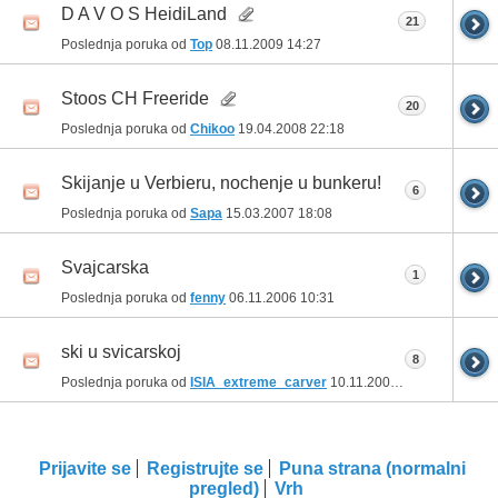
D A V O S HeidiLand
21
Poslednja poruka od
Top
08.11.2009
14:27
Stoos CH Freeride
20
Poslednja poruka od
Chikoo
19.04.2008
22:18
Skijanje u Verbieru, nochenje u bunkeru!
6
Poslednja poruka od
Sapa
15.03.2007
18:08
Svajcarska
1
Poslednja poruka od
fenny
06.11.2006
10:31
ski u svicarskoj
8
Poslednja poruka od
ISIA_extreme_carver
10.11.2005
22:19
Prijavite se
Registrujte se
Puna strana (normalni
pregled)
Vrh