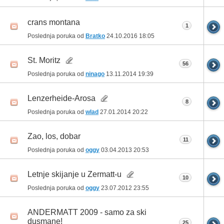
crans montana
1
Poslednja poruka od
Bratko
24.10.2016
18:05
St. Moritz
56
Poslednja poruka od
ninago
13.11.2014
19:39
Lenzerheide-Arosa
8
Poslednja poruka od
wlad
27.01.2014
20:22
Zao, los, dobar
11
Poslednja poruka od
oggy
03.04.2013
20:53
Letnje skijanje u Zermatt-u
10
Poslednja poruka od
oggy
23.07.2012
23:55
ANDERMATT 2009 - samo za ski
dusmane!
25