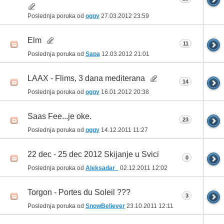
Poslednja poruka od
oggy
27.03.2012
23:59
Elm
11
Poslednja poruka od
Sapa
12.03.2012
21:01
LAAX - Flims, 3 dana mediterana
14
Poslednja poruka od
oggy
16.01.2012
20:38
Saas Fee...je oke.
23
Poslednja poruka od
oggy
14.12.2011
11:27
22 dec - 25 dec 2012 Skijanje u Svici
0
Poslednja poruka od
Aleksadar_
02.12.2011
12:02
Torgon - Portes du Soleil ???
3
Poslednja poruka od
SnowBeliever
23.10.2011
12:11