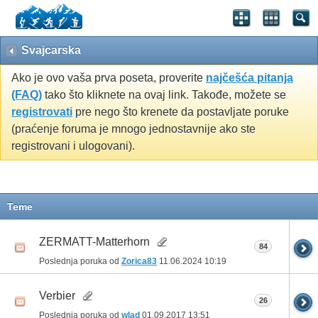
Svajcarska
Ako je ovo vaša prva poseta, proverite
najčešća pitanja
(FAQ)
tako što kliknete na ovaj link. Takođe, možete se
registrovati
pre nego što krenete da postavljate poruke
(praćenje foruma je mnogo jednostavnije ako ste
registrovani i ulogovani).
Teme
ZERMATT-Matterhorn
84
Poslednja poruka od
Zorica83
11.06.2024
10:19
Verbier
26
Poslednja poruka od
wlad
01.09.2017
13:51