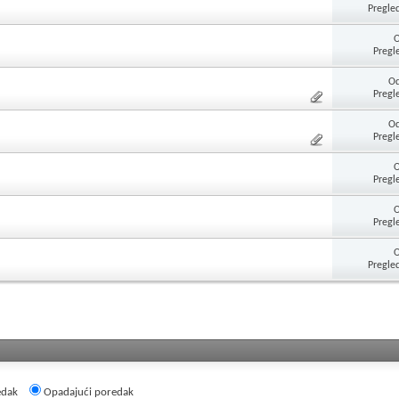
Pregle
Pregl
Od
Pregl
Od
Pregl
Pregl
Pregl
Pregle
edak
Opadajući poredak