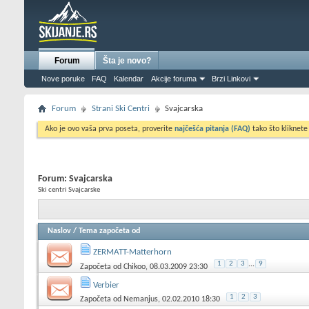
Forum
Šta je novo?
Nove poruke
FAQ
Kalendar
Akcije foruma
Brzi Linkovi
Forum
Strani Ski Centri
Svajcarska
Ako je ovo vaša prva poseta, proverite
najčešća pitanja (FAQ)
tako što kliknete
Forum:
Svajcarska
Ski centri Svajcarske
Naslov
/
Tema započeta od
ZERMATT-Matterhorn
1
2
3
...
9
Započeta od
Chikoo
, 08.03.2009 23:30
Verbier
1
2
3
Započeta od
Nemanjus
, 02.02.2010 18:30