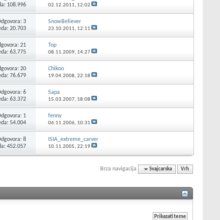
da: 108.996
02.12.2011,
12:02
Odgovora:
3
SnowBeliever
eda: 20.703
23.10.2011,
12:11
govora:
21
Top
eda: 63.775
08.11.2009,
14:27
govora:
20
Chikoo
eda: 76.679
19.04.2008,
22:18
Odgovora:
6
Sapa
eda: 63.372
15.03.2007,
18:08
Odgovora:
1
fenny
eda: 54.004
06.11.2006,
10:31
Odgovora:
8
ISIA_extreme_carver
da: 452.057
10.11.2005,
22:19
Brza navigacija
Svajcarska
Vrh