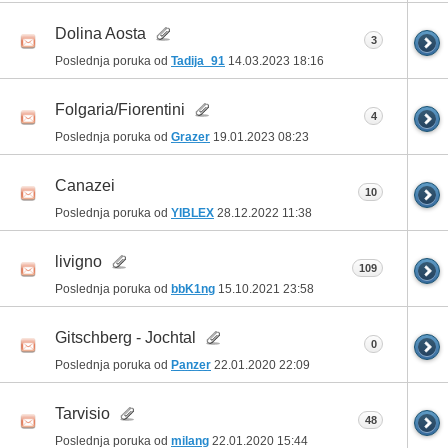
Dolina Aosta
3
Poslednja poruka od
Tadija_91
14.03.2023
18:16
Folgaria/​Fiorentini
4
Poslednja poruka od
Grazer
19.01.2023
08:23
Canazei
10
Poslednja poruka od
YIBLEX
28.12.2022
11:38
livigno
109
Poslednja poruka od
bbK1ng
15.10.2021
23:58
Gitschberg - Jochtal
0
Poslednja poruka od
Panzer
22.01.2020
22:09
Tarvisio
48
Poslednja poruka od
milang
22.01.2020
15:44