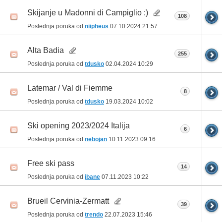
Skijanje u Madonni di Campiglio :)
108
Poslednja poruka od
niipheus
07.10.2024
21:57
Alta Badia
255
Poslednja poruka od
tdusko
02.04.2024
10:29
Latemar / Val di Fiemme
8
Poslednja poruka od
tdusko
19.03.2024
10:02
Ski opening 2023/2024 Italija
6
Poslednja poruka od
nebojan
10.11.2023
09:16
Free ski pass
14
Poslednja poruka od
ibane
07.11.2023
10:22
Brueil Cervinia-Zermatt
39
Poslednja poruka od
trendo
22.07.2023
15:46