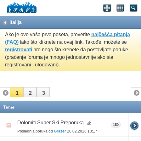
Italija
Ako je ovo vaša prva poseta, proverite
najčešća pitanja
(FAQ)
tako što kliknete na ovaj link. Takođe, možete se
registrovati
pre nego što krenete da postavljate poruke
(praćenje foruma je mnogo jednostavnije ako ste
registrovani i ulogovani).
1
2
3
Teme
Dolomiti Super Ski Preporuka
150
Poslednja poruka od
Grazer
20.02.2026
13:17