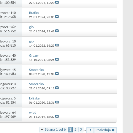
da: 100.684
22.01.2024,
15:20
ovora:
110
Bratko
da: 219.968
21.01.2024,
23:05
ovora:
262
gio
da: 516.752
21.01.2024,
22:45
govora:
10
gio
eda: 65.810
14.01.2022,
16:23
govora:
40
Grazer
da: 153.329
15.10.2021,
08:26
govora:
15
Smotanko
da: 140.983
08.02.2020,
12:38
Odgovora:
3
Smotanko
eda: 30.927
25.01.2020,
09:12
Odgovora:
5
ExBaker
eda: 81.354
06.01.2020,
22:36
govora:
64
wlad
da: 197.969
21.11.2019,
18:37
Strana 1 od 6
1
2
3
...
Poslednja