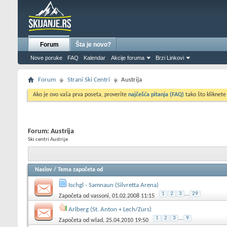
Forum
Šta je novo?
Nove poruke
FAQ
Kalendar
Akcije foruma
Brzi Linkovi
Forum
Strani Ski Centri
Austrija
Ako je ovo vaša prva poseta, proverite
najčešća pitanja (FAQ)
tako što kliknete
Forum:
Austrija
Ski centri Austrije
Naslov
/
Tema započeta od
Ischgl - Samnaun (Silvretta Arena)
1
2
3
...
29
Započeta od
vassoni
, 01.02.2008 11:15
Arlberg (St. Anton + Lech/Zurs)
1
2
3
...
9
Započeta od
wlad
, 25.04.2010 19:50