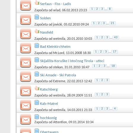
Serfaus - Fiss - Ladis
1
2
3
...
8
Započeta od
wlad
, 06.02.2013 23:23
Solden
1
2
3
...
21
Započeta od
jovicki
, 05.02.2010 09:24
Nassfeld
1
2
3
...
43
Započeta od
wetmila
, 20.01.2010 10:03
Bad Kleinkirchheim
1
2
3
...
17
Započeta od
Mr.Lord
, 13.01.2008 16:30
Skijališta Koruške i istočnog Tirola - utisci
1
2
3
...
18
Započeta od
stekan
, 31.01.2010 16:47
Ski Amade - Ski Patrola
1
2
3
Započeta od
Extreme
, 22.02.2013 12:42
Katschberg
1
2
3
Započeta od
wetmila
, 28.09.2009 11:51
Kals-Matrei
1
2
3
...
4
Započeta od
wetmila
, 14.03.2011 21:33
hochkonig
Započeta od
Attention
, 09.01.2014 10:34
Obertauern