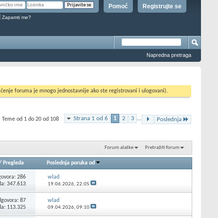
Pomoć
Registrujte se
Zapamti me?
Napredna pretraga
ćenje foruma je mnogo jednostavnije ako ste registrovani i ulogovani).
Strana 1 od 6
1
2
3
...
Teme od 1 do 20 od 108
Poslednja
Forum alatke
Pretražiti forum
/
Pregleda
Poslednja poruka od
ovora:
286
wlad
da: 347.613
19.06.2026,
22:05
govora:
87
wlad
da: 113.325
09.04.2026,
09:10