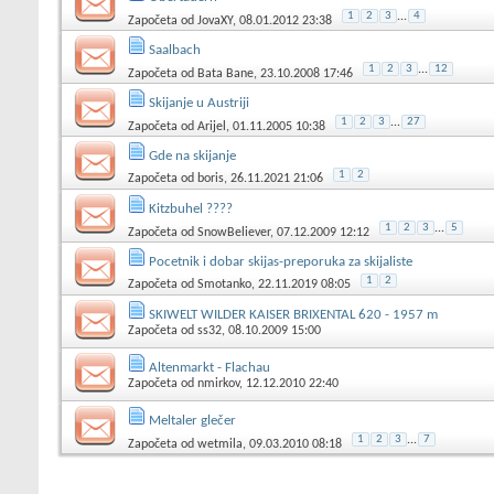
1
2
3
...
4
Započeta od
JovaXY
, 08.01.2012 23:38
Saalbach
1
2
3
...
12
Započeta od
Bata Bane
, 23.10.2008 17:46
Skijanje u Austriji
1
2
3
...
27
Započeta od
Arijel
, 01.11.2005 10:38
Gde na skijanje
1
2
Započeta od
boris
, 26.11.2021 21:06
Kitzbuhel ????
1
2
3
...
5
Započeta od
SnowBeliever
, 07.12.2009 12:12
Pocetnik i dobar skijas-preporuka za skijaliste
1
2
Započeta od
Smotanko
, 22.11.2019 08:05
SKIWELT WILDER KAISER BRIXENTAL 620 - 1957 m
Započeta od
ss32
, 08.10.2009 15:00
Altenmarkt - Flachau
Započeta od
nmirkov
, 12.12.2010 22:40
Meltaler glečer
1
2
3
...
7
Započeta od
wetmila
, 09.03.2010 08:18