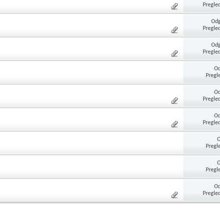
Pregle
Odg
Pregle
Odg
Pregle
Od
Pregl
Od
Pregle
Od
Pregle
Pregl
Pregl
Od
Pregle