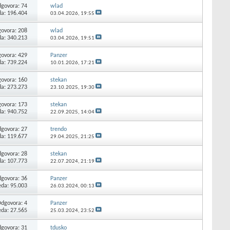
govora:
74
wlad
da: 196.404
03.04.2026,
19:55
ovora:
208
wlad
da: 340.213
03.04.2026,
19:51
ovora:
429
Panzer
da: 739.224
10.01.2026,
17:21
ovora:
160
stekan
da: 273.273
23.10.2025,
19:30
ovora:
173
stekan
da: 940.752
22.09.2025,
14:04
govora:
27
trendo
da: 119.677
29.04.2025,
21:25
govora:
28
stekan
da: 107.773
22.07.2024,
21:19
govora:
36
Panzer
eda: 95.003
26.03.2024,
00:13
Odgovora:
4
Panzer
eda: 27.565
25.03.2024,
23:52
govora:
31
tdusko