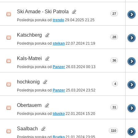
Ski Amade - Ski Patrola
27
Poslednja poruka od
trendo
29.04.2025
21:25
Katschberg
28
Poslednja poruka od
stekan
22.07.2024
21:19
Kals-Matrei
36
Poslednja poruka od
Panzer
26.03.2024
00:13
hochkonig
4
Poslednja poruka od
Panzer
25.03.2024
23:52
Obertauern
31
Poslednja poruka od
tdusko
22.01.2024
15:20
Saalbach
110
Poslednja poruka od
Bratko
21.01.2024
23:05