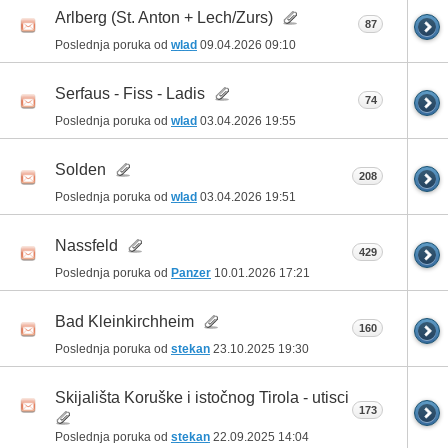
Arlberg (St. Anton + Lech/Zurs)
87
Poslednja poruka od
wlad
09.04.2026
09:10
Serfaus - Fiss - Ladis
74
Poslednja poruka od
wlad
03.04.2026
19:55
Solden
208
Poslednja poruka od
wlad
03.04.2026
19:51
Nassfeld
429
Poslednja poruka od
Panzer
10.01.2026
17:21
Bad Kleinkirchheim
160
Poslednja poruka od
stekan
23.10.2025
19:30
Skijališta Koruške i istočnog Tirola - utisci
173
Poslednja poruka od
stekan
22.09.2025
14:04