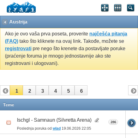
Austrija
Ako je ovo vaša prva poseta, proverite
najčešća pitanja
(FAQ)
tako što kliknete na ovaj link. Takođe, možete se
registrovati
pre nego što krenete da postavljate poruke
(praćenje foruma je mnogo jednostavnije ako ste
registrovani i ulogovani).
1
2
3
4
5
6
Teme
Ischgl - Samnaun (Silvretta Arena)
286
Poslednja poruka od
wlad
19.06.2026
22:05