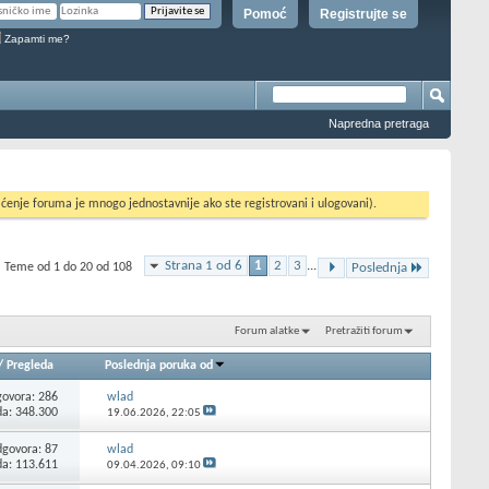
Pomoć
Registrujte se
Zapamti me?
Napredna pretraga
ćenje foruma je mnogo jednostavnije ako ste registrovani i ulogovani).
Strana 1 od 6
1
2
3
...
Teme od 1 do 20 od 108
Poslednja
Forum alatke
Pretražiti forum
/
Pregleda
Poslednja poruka od
ovora:
286
wlad
da: 348.300
19.06.2026,
22:05
govora:
87
wlad
da: 113.611
09.04.2026,
09:10