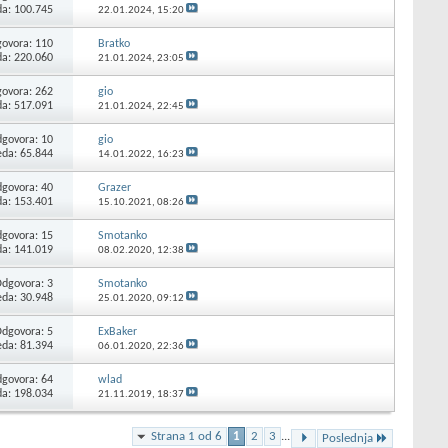
da: 100.745
22.01.2024,
15:20
ovora:
110
Bratko
da: 220.060
21.01.2024,
23:05
ovora:
262
gio
da: 517.091
21.01.2024,
22:45
govora:
10
gio
eda: 65.844
14.01.2022,
16:23
govora:
40
Grazer
da: 153.401
15.10.2021,
08:26
govora:
15
Smotanko
da: 141.019
08.02.2020,
12:38
Odgovora:
3
Smotanko
eda: 30.948
25.01.2020,
09:12
Odgovora:
5
ExBaker
eda: 81.394
06.01.2020,
22:36
govora:
64
wlad
da: 198.034
21.11.2019,
18:37
Strana 1 od 6
1
2
3
...
Poslednja