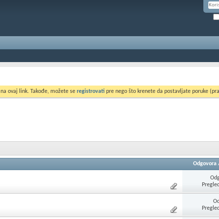
 na ovaj link. Takođe, možete se
registrovati
pre nego što krenete da postavljate poruke (pra
Odgovora
Odg
Pregle
Od
Pregle