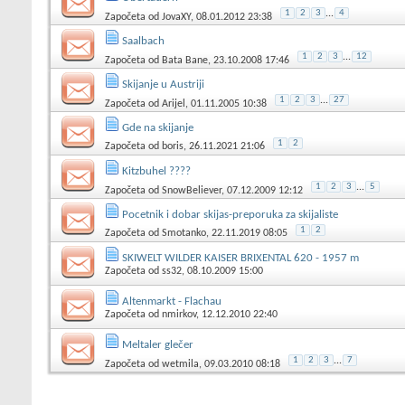
1
2
3
...
4
Započeta od
JovaXY
, 08.01.2012 23:38
Saalbach
1
2
3
...
12
Započeta od
Bata Bane
, 23.10.2008 17:46
Skijanje u Austriji
1
2
3
...
27
Započeta od
Arijel
, 01.11.2005 10:38
Gde na skijanje
1
2
Započeta od
boris
, 26.11.2021 21:06
Kitzbuhel ????
1
2
3
...
5
Započeta od
SnowBeliever
, 07.12.2009 12:12
Pocetnik i dobar skijas-preporuka za skijaliste
1
2
Započeta od
Smotanko
, 22.11.2019 08:05
SKIWELT WILDER KAISER BRIXENTAL 620 - 1957 m
Započeta od
ss32
, 08.10.2009 15:00
Altenmarkt - Flachau
Započeta od
nmirkov
, 12.12.2010 22:40
Meltaler glečer
1
2
3
...
7
Započeta od
wetmila
, 09.03.2010 08:18