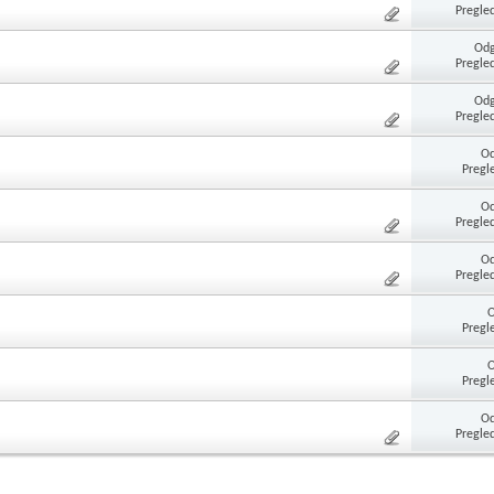
Pregle
Odg
Pregle
Odg
Pregle
Od
Pregl
Od
Pregle
Od
Pregle
Pregl
Pregl
Od
Pregle