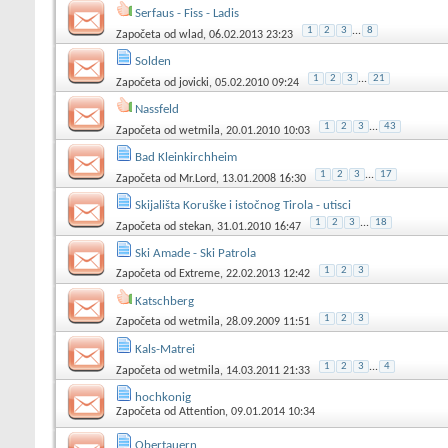
Serfaus - Fiss - Ladis
1
2
3
...
8
Započeta od
wlad
, 06.02.2013 23:23
Solden
1
2
3
...
21
Započeta od
jovicki
, 05.02.2010 09:24
Nassfeld
1
2
3
...
43
Započeta od
wetmila
, 20.01.2010 10:03
Bad Kleinkirchheim
1
2
3
...
17
Započeta od
Mr.Lord
, 13.01.2008 16:30
Skijališta Koruške i istočnog Tirola - utisci
1
2
3
...
18
Započeta od
stekan
, 31.01.2010 16:47
Ski Amade - Ski Patrola
1
2
3
Započeta od
Extreme
, 22.02.2013 12:42
Katschberg
1
2
3
Započeta od
wetmila
, 28.09.2009 11:51
Kals-Matrei
1
2
3
...
4
Započeta od
wetmila
, 14.03.2011 21:33
hochkonig
Započeta od
Attention
, 09.01.2014 10:34
Obertauern