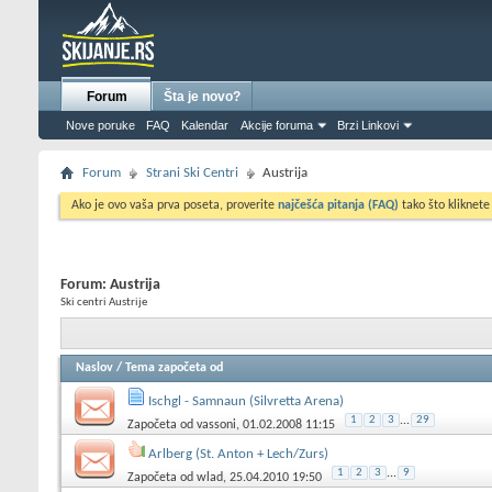
Forum
Šta je novo?
Nove poruke
FAQ
Kalendar
Akcije foruma
Brzi Linkovi
Forum
Strani Ski Centri
Austrija
Ako je ovo vaša prva poseta, proverite
najčešća pitanja (FAQ)
tako što kliknete
Forum:
Austrija
Ski centri Austrije
Naslov
/
Tema započeta od
Ischgl - Samnaun (Silvretta Arena)
1
2
3
...
29
Započeta od
vassoni
, 01.02.2008 11:15
Arlberg (St. Anton + Lech/Zurs)
1
2
3
...
9
Započeta od
wlad
, 25.04.2010 19:50