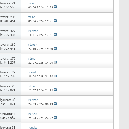
govora:
74
wlad
da: 196.558
03.04.2026,
19:55
ovora:
208
wlad
da: 340.461
03.04.2026,
19:51
ovora:
429
Panzer
da: 739.437
10.01.2026,
17:21
ovora:
160
stekan
da: 273.441
23.10.2025,
19:30
ovora:
173
stekan
da: 941.259
22.09.2025,
14:04
govora:
27
trendo
da: 119.783
29.04.2025,
21:25
govora:
28
stekan
da: 107.821
22.07.2024,
21:19
govora:
36
Panzer
eda: 95.071
26.03.2024,
00:13
Odgovora:
4
Panzer
eda: 27.589
25.03.2024,
23:52
govora:
31
tdusko