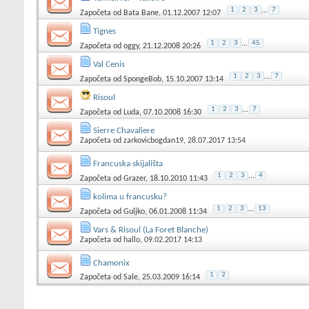
1
2
3
...
7
Započeta od
Bata Bane
, 01.12.2007 12:07
Tignes
1
2
3
...
45
Započeta od
oggy
, 21.12.2008 20:26
Val Cenis
1
2
3
...
7
Započeta od
SpongeBob
, 15.10.2007 13:14
Risoul
1
2
3
...
7
Započeta od
Luda
, 07.10.2008 16:30
Sierre Chavaliere
Započeta od
zarkovicbogdan19
, 28.07.2017 13:54
Francuska skijališta
1
2
3
...
4
Započeta od
Grazer
, 18.10.2010 11:43
kolima u francusku?
1
2
3
...
13
Započeta od
Guljko
, 06.01.2008 11:34
Vars & Risoul (La Foret Blanche)
Započeta od
hallo
, 09.02.2017 14:13
Chamonix
1
2
Započeta od
Sale
, 25.03.2009 16:14