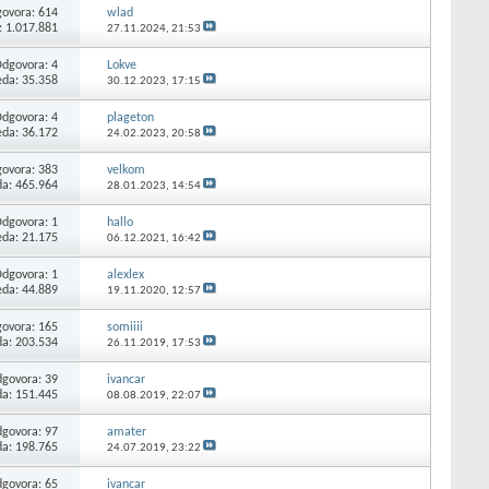
ovora:
614
wlad
: 1.017.881
27.11.2024,
21:53
Odgovora:
4
Lokve
eda: 35.358
30.12.2023,
17:15
Odgovora:
4
plageton
eda: 36.172
24.02.2023,
20:58
ovora:
383
velkom
da: 465.964
28.01.2023,
14:54
Odgovora:
1
hallo
eda: 21.175
06.12.2021,
16:42
Odgovora:
1
alexlex
eda: 44.889
19.11.2020,
12:57
ovora:
165
somiiii
da: 203.534
26.11.2019,
17:53
govora:
39
ivancar
da: 151.445
08.08.2019,
22:07
govora:
97
amater
da: 198.765
24.07.2019,
23:22
govora:
65
ivancar