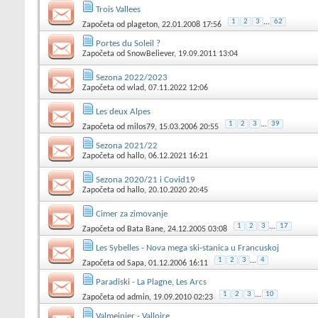
Trois Vallees
1
2
3
...
62
Započeta od
plageton
, 22.01.2008 17:56
Portes du Soleil ?
Započeta od
SnowBeliever
, 19.09.2011 13:04
Sezona 2022/2023
Započeta od
wlad
, 07.11.2022 12:06
Les deux Alpes
1
2
3
...
39
Započeta od
milos79
, 15.03.2006 20:55
Sezona 2021/22
Započeta od
hallo
, 06.12.2021 16:21
Sezona 2020/21 i Covid19
Započeta od
hallo
, 20.10.2020 20:45
Cimer za zimovanje
1
2
3
...
17
Započeta od
Bata Bane
, 24.12.2005 03:08
Les Sybelles - Nova mega ski-stanica u Francuskoj
1
2
3
...
4
Započeta od
Sapa
, 01.12.2006 16:11
Paradiski - La Plagne, Les Arcs
1
2
3
...
10
Započeta od
admin
, 19.09.2010 02:23
Valmeinier - Valloire