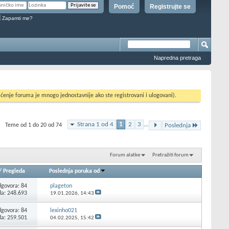
Pomoć
Registrujte se
Zapamti me?
Napredna pretraga
ćenje foruma je mnogo jednostavnije ako ste registrovani i ulogovani).
Strana 1 od 4
1
2
3
...
Teme od 1 do 20 od 74
Poslednja
Forum alatke
Pretražiti forum
/
Pregleda
Poslednja poruka od
govora:
84
plageton
da: 248.693
19.01.2026,
14:43
govora:
84
lexinho021
da: 259.501
04.02.2025,
15:42