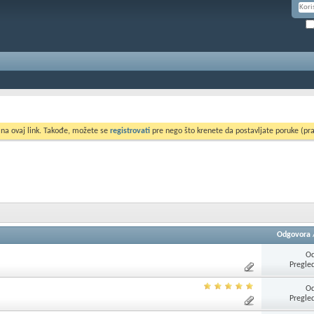
 na ovaj link. Takođe, možete se
registrovati
pre nego što krenete da postavljate poruke (pra
Odgovora
Od
Pregle
Od
Pregle