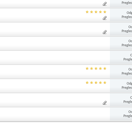
Pregle
Odg
Pregle
Od
Pregle
Od
Pregle
Pregl
Od
Pregle
Odg
Pregle
Pregl
Od
Pregl