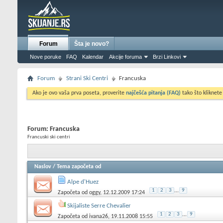
Forum
Šta je novo?
Nove poruke
FAQ
Kalendar
Akcije foruma
Brzi Linkovi
Forum
Strani Ski Centri
Francuska
Ako je ovo vaša prva poseta, proverite
najčešća pitanja (FAQ)
tako što kliknete
Forum:
Francuska
Francuski ski centri
Naslov
/
Tema započeta od
Alpe d'Huez
1
2
3
...
9
Započeta od
oggy
, 12.12.2009 17:24
Skijaliste Serre Chevalier
1
2
3
...
9
Započeta od
ivana26
, 19.11.2008 15:55