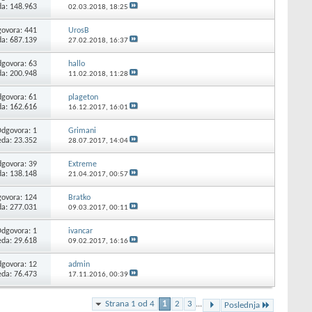
da: 148.963
02.03.2018,
18:25
ovora:
441
UrosB
da: 687.139
27.02.2018,
16:37
govora:
63
hallo
da: 200.948
11.02.2018,
11:28
govora:
61
plageton
da: 162.616
16.12.2017,
16:01
Odgovora:
1
Grimani
eda: 23.352
28.07.2017,
14:04
govora:
39
Extreme
da: 138.148
21.04.2017,
00:57
ovora:
124
Bratko
da: 277.031
09.03.2017,
00:11
Odgovora:
1
ivancar
eda: 29.618
09.02.2017,
16:16
govora:
12
admin
eda: 76.473
17.11.2016,
00:39
Strana 1 od 4
1
2
3
...
Poslednja