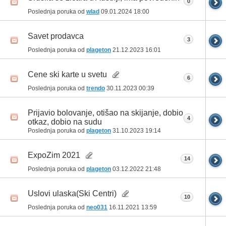
0
Poslednja poruka od
wlad
09.01.2024
18:00
Savet prodavca
3
Poslednja poruka od
plageton
21.12.2023
16:01
Cene ski karte u svetu
6
Poslednja poruka od
trendo
30.11.2023
00:39
Prijavio bolovanje, otišao na skijanje, dobio
4
otkaz, dobio na sudu
Poslednja poruka od
plageton
31.10.2023
19:14
ExpoZim 2021
14
Poslednja poruka od
plageton
03.12.2022
21:48
Uslovi ulaska(Ski Centri)
10
Poslednja poruka od
neo031
16.11.2021
13:59