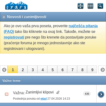
Novosti i zanimljivosti
Ako je ovo vaša prva poseta, proverite
najčešća pitanja
(FAQ)
tako što kliknete na ovaj link. Takođe, možete se
registrovati
pre nego što krenete da postavljate poruke
(praćenje foruma je mnogo jednostavnije ako ste
registrovani i ulogovani).
1
2
3
4
5
6
7
8
9
Važne teme
Zanimljivi klipovi
Važna:
635
Poslednja poruka od
wlad
27.04.2026
14:23