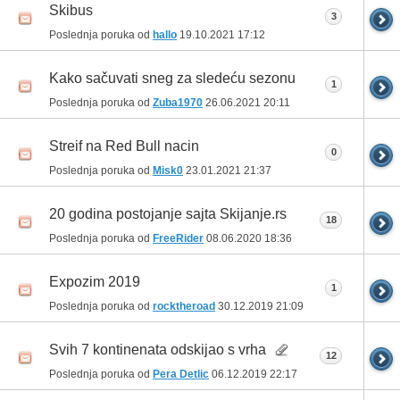
Skibus
3
Poslednja poruka od
hallo
19.10.2021
17:12
Kako sačuvati sneg za sledeću sezonu
1
Poslednja poruka od
Zuba1970
26.06.2021
20:11
Streif na Red Bull nacin
0
Poslednja poruka od
Misk0
23.01.2021
21:37
20 godina postojanje sajta Skijanje.rs
18
Poslednja poruka od
FreeRider
08.06.2020
18:36
Expozim 2019
1
Poslednja poruka od
rocktheroad
30.12.2019
21:09
Svih 7 kontinenata odskijao s vrha
12
Poslednja poruka od
Pera Detlic
06.12.2019
22:17