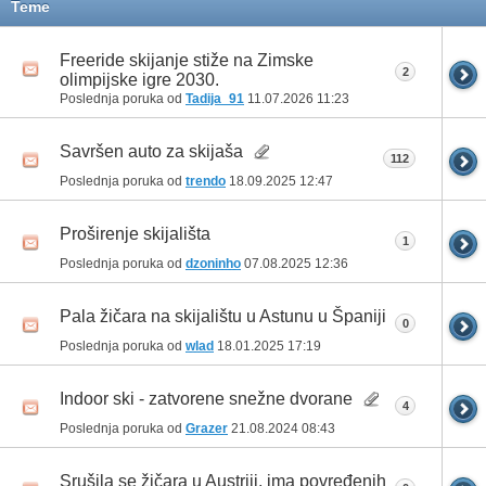
Teme
Freeride skijanje stiže na Zimske
2
olimpijske igre 2030.
Poslednja poruka od
Tadija_91
11.07.2026
11:23
Savršen auto za skijaša
112
Poslednja poruka od
trendo
18.09.2025
12:47
Proširenje skijališta
1
Poslednja poruka od
dzoninho
07.08.2025
12:36
Pala žičara na skijalištu u Astunu u Španiji
0
Poslednja poruka od
wlad
18.01.2025
17:19
Indoor ski - zatvorene snežne dvorane
4
Poslednja poruka od
Grazer
21.08.2024
08:43
Srušila se žičara u Austriji, ima povređenih