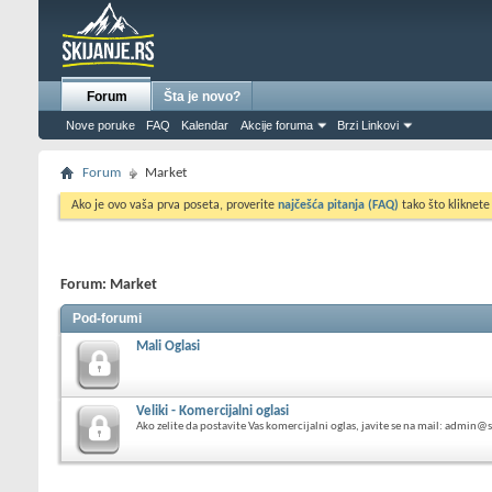
Forum
Šta je novo?
Nove poruke
FAQ
Kalendar
Akcije foruma
Brzi Linkovi
Forum
Market
Ako je ovo vaša prva poseta, proverite
najčešća pitanja (FAQ)
tako što kliknete
Forum:
Market
Pod-forumi
Mali Oglasi
Veliki - Komercijalni oglasi
Ako zelite da postavite Vas komercijalni oglas, javite se na mail: admin@s