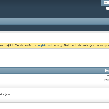
 na ovaj link. Takođe, možete se
registrovati
pre nego što krenete da postavljate poruke (pra
Te
T
Por
kijanje.rs