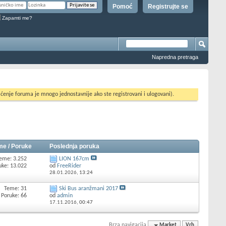
Pomoć
Registrujte se
Zapamti me?
Napredna pretraga
ćenje foruma je mnogo jednostavnije ako ste registrovani i ulogovani).
me / Poruke
Poslednja poruka
eme: 3.252
LION 167cm
uke: 13.022
od
FreeRider
28.01.2026,
13:24
Teme: 31
Ski Bus aranžmani 2017
Poruke: 66
od
admin
17.11.2016,
00:47
Brza navigacija
Market
Vrh