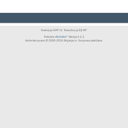
Vreme je GMT +2. Trenutno je
12:47
.
Pokreće
vBulletin®
Verzija 4.2.2
Autorsko pravo © 2000-2026 Skijanje.rs. Sva prava zadržana.