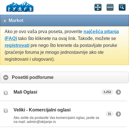
Market
Ako je ovo vaša prva poseta, proverite
najčešća pitanja
(FAQ)
tako što kliknete na ovaj link. Takođe, možete se
registrovati
pre nego što krenete da postavljate poruke
(praćenje foruma je mnogo jednostavnije ako ste
registrovani i ulogovani).
Posetiti podforume
Mali Oglasi
3.252
Veliki - Komercijalni oglasi
31
Ako zelite da postavite Vas komercijalni oglas, javite se
na mail: admin@skijanje.rs