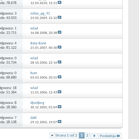
eda: 78.678
12.04.2010,
15:21
Odgovora:
3
milos_pg_91
eda: 43.033
23.02.2009,
22:32
Odgovora:
1
wlad
eda: 23.715
16.08.2008,
20:38
Odgovora:
4
Bata Bane
eda: 81.122
21.01.2007,
00:30
Odgovora:
0
wlad
eda: 33.734
28.10.2006,
22:16
Odgovora:
0
Kum
eda: 68.680
03.03.2006,
20:55
govora:
18
wlad
eda: 51.364
11.01.2006,
12:43
Odgovora:
8
djordjecg
eda: 28.360
30.12.2005,
01:04
Odgovora:
7
daki
eda: 28.138
29.12.2005,
19:07
Strana 1 od 2
1
2
Poslednja