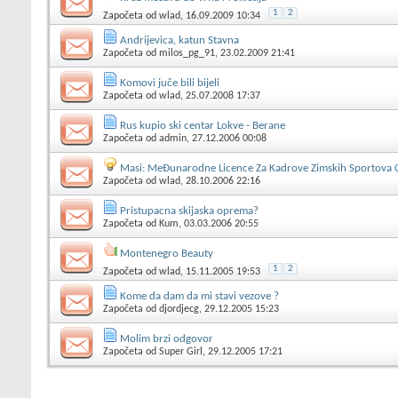
1
2
Započeta od
wlad
, 16.09.2009 10:34
Andrijevica, katun Stavna
Započeta od
milos_pg_91
, 23.02.2009 21:41
Komovi juče bili bijeli
Započeta od
wlad
, 25.07.2008 17:37
Rus kupio ski centar Lokve - Berane
Započeta od
admin
, 27.12.2006 00:08
Masi: MeĐunarodne Licence Za Kadrove Zimskih Sportova 
Započeta od
wlad
, 28.10.2006 22:16
Pristupacna skijaska oprema?
Započeta od
Kum
, 03.03.2006 20:55
Montenegro Beauty
1
2
Započeta od
wlad
, 15.11.2005 19:53
Kome da dam da mi stavi vezove ?
Započeta od
djordjecg
, 29.12.2005 15:23
Molim brzi odgovor
Započeta od
Super Girl
, 29.12.2005 17:21