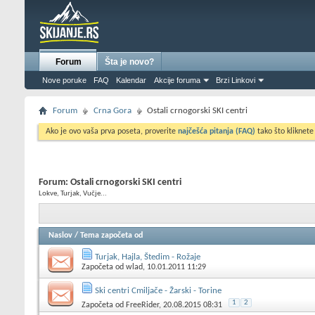
Forum
Šta je novo?
Nove poruke
FAQ
Kalendar
Akcije foruma
Brzi Linkovi
Forum
Crna Gora
Ostali crnogorski SKI centri
Ako je ovo vaša prva poseta, proverite
najčešća pitanja (FAQ)
tako što kliknete
Forum:
Ostali crnogorski SKI centri
Lokve, Turjak, Vučje...
Naslov
/
Tema započeta od
Turjak, Hajla, Štedim - Rožaje
Započeta od
wlad
, 10.01.2011 11:29
Ski centri Cmiljače - Žarski - Torine
1
2
Započeta od
FreeRider
, 20.08.2015 08:31