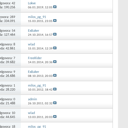
govora:
42
Lokve
da: 190.256
06.01.2019,
12:05
ovora:
269
milos_pg_91
da: 334.091
15.03.2015,
23:05
govora:
54
ExBaker
da: 127.464
24.10.2014,
16:57
Odgovora:
8
wlad
eda: 42.861
15.01.2014,
12:39
Odgovora:
7
FreeRider
eda: 39.682
14.01.2014,
20:36
Odgovora:
9
ExBaker
eda: 26.686
08.10.2013,
20:03
Odgovora:
1
milos_pg_91
eda: 28.220
10.01.2012,
18:42
Odgovora:
0
admin
eda: 21.488
26.10.2011,
02:32
govora:
10
wlad
eda: 44.645
13.03.2011,
20:03
govora:
18
milos_pg_91