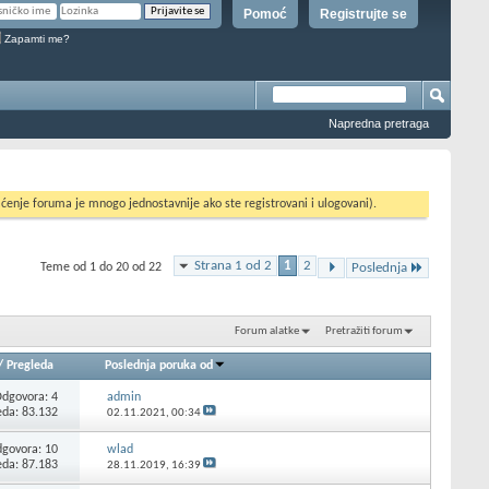
Pomoć
Registrujte se
Zapamti me?
Napredna pretraga
ćenje foruma je mnogo jednostavnije ako ste registrovani i ulogovani).
Strana 1 od 2
1
2
Teme od 1 do 20 od 22
Poslednja
Forum alatke
Pretražiti forum
/
Pregleda
Poslednja poruka od
Odgovora:
4
admin
eda: 83.132
02.11.2021,
00:34
govora:
10
wlad
eda: 87.183
28.11.2019,
16:39