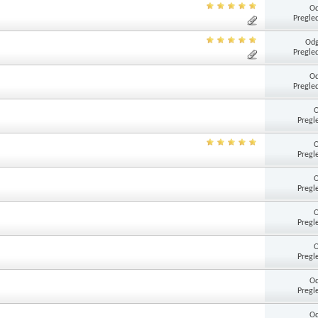
Od
Pregle
Odg
Pregle
Od
Pregle
Pregl
Pregl
Pregl
Pregl
Pregl
Od
Pregl
Od