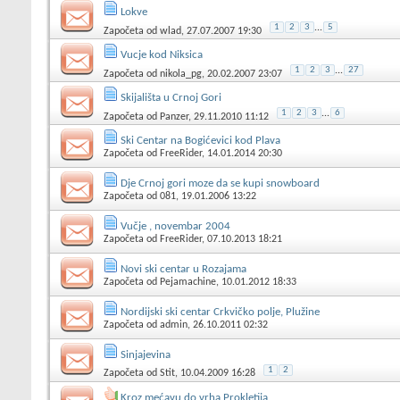
Lokve
1
2
3
...
5
Započeta od
wlad
, 27.07.2007 19:30
Vucje kod Niksica
1
2
3
...
27
Započeta od
nikola_pg
, 20.02.2007 23:07
Skijališta u Crnoj Gori
1
2
3
...
6
Započeta od
Panzer
, 29.11.2010 11:12
Ski Centar na Bogićevici kod Plava
Započeta od
FreeRider
, 14.01.2014 20:30
Dje Crnoj gori moze da se kupi snowboard
Započeta od
081
, 19.01.2006 13:22
Vučje , novembar 2004
Započeta od
FreeRider
, 07.10.2013 18:21
Novi ski centar u Rozajama
Započeta od
Pejamachine
, 10.01.2012 18:33
Nordijski ski centar Crkvičko polje, Plužine
Započeta od
admin
, 26.10.2011 02:32
Sinjajevina
1
2
Započeta od
Stit
, 10.04.2009 16:28
Kroz mećavu do vrha Prokletija