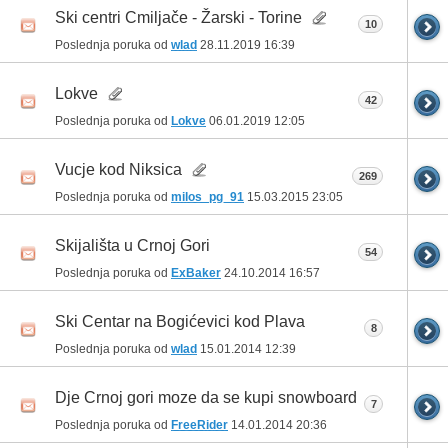
Ski centri Cmiljače - Žarski - Torine
10
Poslednja poruka od
wlad
28.11.2019
16:39
Lokve
42
Poslednja poruka od
Lokve
06.01.2019
12:05
Vucje kod Niksica
269
Poslednja poruka od
milos_pg_91
15.03.2015
23:05
Skijališta u Crnoj Gori
54
Poslednja poruka od
ExBaker
24.10.2014
16:57
Ski Centar na Bogićevici kod Plava
8
Poslednja poruka od
wlad
15.01.2014
12:39
Dje Crnoj gori moze da se kupi snowboard
7
Poslednja poruka od
FreeRider
14.01.2014
20:36