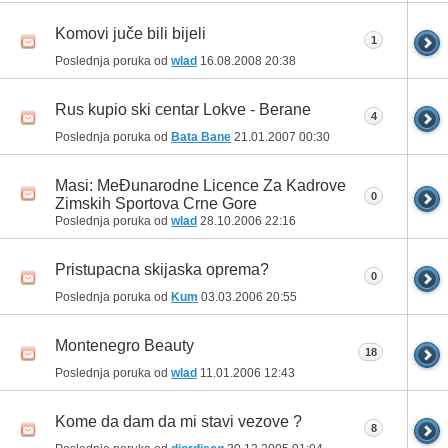
Komovi juče bili bijeli
1
Poslednja poruka od
wlad
16.08.2008
20:38
Rus kupio ski centar Lokve - Berane
4
Poslednja poruka od
Bata Bane
21.01.2007
00:30
Masi: MeĐunarodne Licence Za Kadrove
0
Zimskih Sportova Crne Gore
Poslednja poruka od
wlad
28.10.2006
22:16
Pristupacna skijaska oprema?
0
Poslednja poruka od
Kum
03.03.2006
20:55
Montenegro Beauty
18
Poslednja poruka od
wlad
11.01.2006
12:43
Kome da dam da mi stavi vezove ?
8