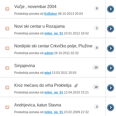
Vučje , novembar 2004
9
Poslednja poruka od
ExBaker
08.10.2013
20:03
Novi ski centar u Rozajama
1
Poslednja poruka od
milos_pg_91
10.01.2012
18:42
Nordijski ski centar Crkvičko polje, Plužine
0
Poslednja poruka od
admin
26.10.2011
02:32
Sinjajevina
10
Poslednja poruka od
wlad
13.03.2011
20:03
Kroz mećavu do vrha Prokletija
18
Poslednja poruka od
milos_pg_91
12.04.2010
15:21
Andrijevica, katun Stavna
3
Poslednja poruka od
milos_pg_91
23.02.2009
22:32