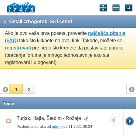
Ostali crnogorski SKI centri
Ako je ovo vaša prva poseta, proverite
najčešća pitanja
(FAQ)
tako što kliknete na ovaj link. Takođe, možete se
registrovati
pre nego što krenete da postavljate poruke
(praćenje foruma je mnogo jednostavnije ako ste
registrovani i ulogovani).
1
2
Teme
Turjak, Hajla, Štedim - Rožaje
4
Poslednja poruka od
admin
02.11.2021
00:34