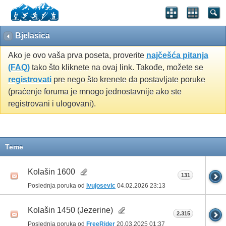
Bjelasica
Ako je ovo vaša prva poseta, proverite
najčešća pitanja
(FAQ)
tako što kliknete na ovaj link. Takođe, možete se
registrovati
pre nego što krenete da postavljate poruke
(praćenje foruma je mnogo jednostavnije ako ste
registrovani i ulogovani).
Teme
Kolašin 1600
131
Poslednja poruka od
lvujosevic
04.02.2026
23:13
Kolašin 1450 (Jezerine)
2.315
Poslednja poruka od
FreeRider
20.03.2025
01:37