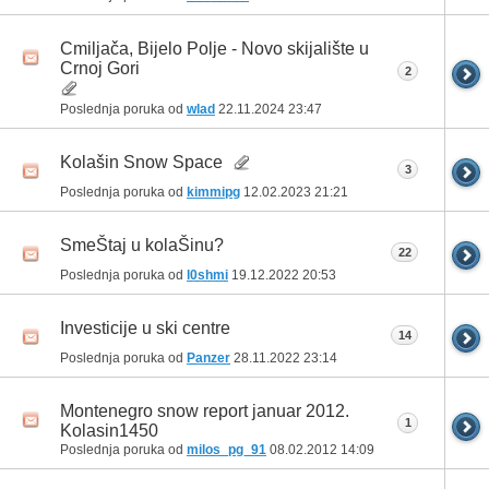
Cmiljača, Bijelo Polje - Novo skijalište u
Crnoj Gori
2
Poslednja poruka od
wlad
22.11.2024
23:47
Kolašin Snow Space
3
Poslednja poruka od
kimmipg
12.02.2023
21:21
SmeŠtaj u kolaŠinu?
22
Poslednja poruka od
l0shmi
19.12.2022
20:53
Investicije u ski centre
14
Poslednja poruka od
Panzer
28.11.2022
23:14
Montenegro snow report januar 2012.
1
Kolasin1450
Poslednja poruka od
milos_pg_91
08.02.2012
14:09