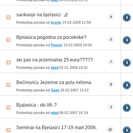
Poslednja poruka od
wlad
04.04.2009
01:51
sankanje na bjelasici
6
Poslednja poruka od
branix
15.03.2009
12:59
Bjelasica pogodna za pocetnike?
2
Poslednja poruka od
Panzer
15.02.2009
19:00
ski pas na jezerinama 25 eura?????
7
Poslednja poruka od
wlad
02.01.2009
18:31
Bećiroviću Jezerine za pola miliona
8
Poslednja poruka od
Sapa
26.02.2007
15:02
Bjalasica - ski lift..?
3
Poslednja poruka od
wlad
06.02.2007
16:19
Seminar na Bjelasici 17-19 mart 2006.
22