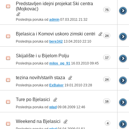
Predstavljen idejni projekat Ski centra
(Mojkovac)
75
Poslednja poruka od
admin
07.03.2011
21:32
Bjelasica i Komovi uskoro zimski centri
24
Poslednja poruka od
bere342
13.04.2010
22:10
Skijalište i u Bijelom Polju
17
Poslednja poruka od
milos_pg_91
16.03.2010
09:45
tezina novih/starih staza
24
Poslednja poruka od
ExBaker
19.01.2010
23:28
Ture po Bjelasici
16
Poslednja poruka od
wlad
09.08.2009
12:46
Weekend na Bjelasici
4