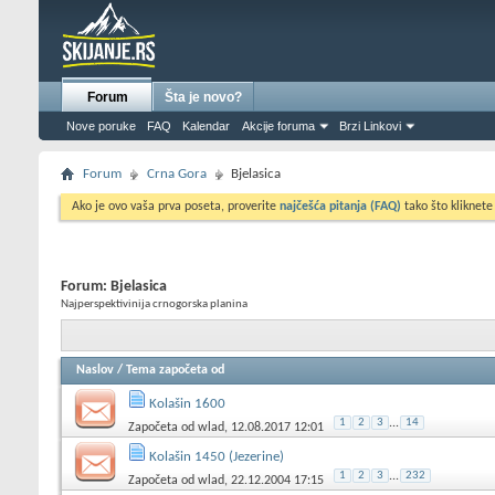
Forum
Šta je novo?
Nove poruke
FAQ
Kalendar
Akcije foruma
Brzi Linkovi
Forum
Crna Gora
Bjelasica
Ako je ovo vaša prva poseta, proverite
najčešća pitanja (FAQ)
tako što kliknete
Forum:
Bjelasica
Najperspektivinija crnogorska planina
Naslov
/
Tema započeta od
Kolašin 1600
1
2
3
...
14
Započeta od
wlad
, 12.08.2017 12:01
Kolašin 1450 (Jezerine)
1
2
3
...
232
Započeta od
wlad
, 22.12.2004 17:15