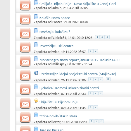
Cmiljača, Bijelo Polje - Novo skijalište u Crnoj Gori
Započeta od
admin
, 21.04.2018 09:05
Kolašin Snow Space
Započeta od
Panzer
, 29.01.2023 00:40
SmeŠtaj u kolaŠinu?
1
2
3
Započeta od
VJaksic81
, 14.01.2010 12:25
Investicije u ski centre
1
2
Započeta od
wlad
, 19.11.2022 06:57
Montenegro snow report januar 2012. Kolasin1450
Započeta od
milicapey
, 08.02.2012 11:24
Predstavljen idejni projekat Ski centra (Mojkovac)
1
2
3
...
8
Započeta od
wlad
, 26.11.2006 00:06
Bjelasica i Komovi uskoro zimski centri
1
2
3
Započeta od
wlad
, 07.11.2008 20:33
Skijalište i u Bijelom Polju
1
2
Započeta od
wlad
, 02.03.2009 11:45
tezina novih/starih staza
1
2
3
Započeta od
lector
, 11.01.2010 19:20
Ture po Bjelasici