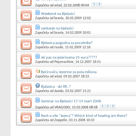
1
2
Započeta od
wlad
, 22.02.2008 00:04
Weekend na Bjelasici
Započeta od
branix
, 30.03.2009 12:02
sankanje na bjelasici
Započeta od
branix
, 14.03.2009 20:01
Bjelasica pogodna za pocetnike?
Započeta od
rssole
, 15.02.2009 12:16
ski pas na jezerinama 25 eura?????
Započeta od
Pejamachine
, 14.12.2007 16:51
Bećiroviću Jezerine za pola miliona
Započeta od
wlad
, 09.02.2007 18:33
Bjalasica - ski lift..?
Započeta od
dundo
, 03.02.2007 21:21
Seminar na Bjelasici 17-19 mart 2006.
1
2
3
Započeta od
VRAGODO
, 15.03.2006 08:58
Rent-a-vile "Jezera"? Which kind of heating are there?
Započeta od
Zeppelin
, 03.11.2006 10:33