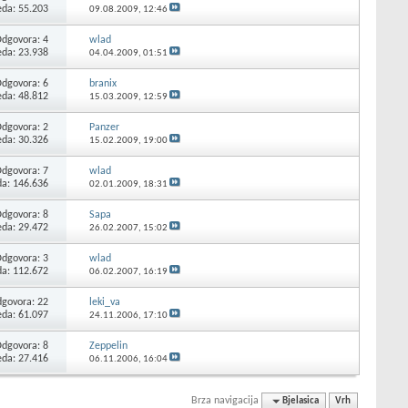
eda: 55.203
09.08.2009,
12:46
Odgovora:
4
wlad
eda: 23.938
04.04.2009,
01:51
Odgovora:
6
branix
eda: 48.812
15.03.2009,
12:59
Odgovora:
2
Panzer
eda: 30.326
15.02.2009,
19:00
Odgovora:
7
wlad
da: 146.636
02.01.2009,
18:31
Odgovora:
8
Sapa
eda: 29.472
26.02.2007,
15:02
Odgovora:
3
wlad
da: 112.672
06.02.2007,
16:19
govora:
22
leki_va
eda: 61.097
24.11.2006,
17:10
Odgovora:
8
Zeppelin
eda: 27.416
06.11.2006,
16:04
Brza navigacija
Bjelasica
Vrh