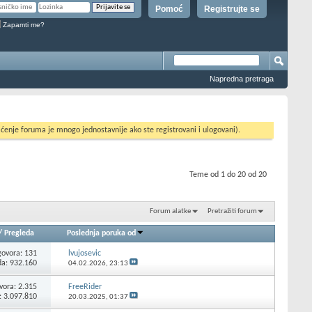
Pomoć
Registrujte se
Zapamti me?
Napredna pretraga
ćenje foruma je mnogo jednostavnije ako ste registrovani i ulogovani).
Teme od 1 do 20 od 20
Forum alatke
Pretražiti forum
/
Pregleda
Poslednja poruka od
ovora:
131
lvujosevic
da: 932.160
04.02.2026,
23:13
vora:
2.315
FreeRider
: 3.097.810
20.03.2025,
01:37