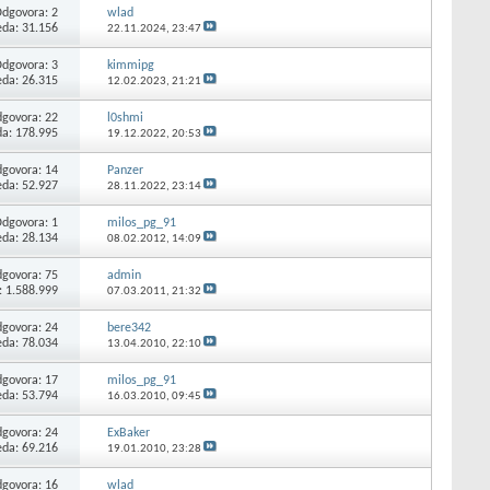
Odgovora:
2
wlad
eda: 31.156
22.11.2024,
23:47
Odgovora:
3
kimmipg
eda: 26.315
12.02.2023,
21:21
govora:
22
l0shmi
da: 178.995
19.12.2022,
20:53
govora:
14
Panzer
eda: 52.927
28.11.2022,
23:14
Odgovora:
1
milos_pg_91
eda: 28.134
08.02.2012,
14:09
govora:
75
admin
: 1.588.999
07.03.2011,
21:32
govora:
24
bere342
eda: 78.034
13.04.2010,
22:10
govora:
17
milos_pg_91
eda: 53.794
16.03.2010,
09:45
govora:
24
ExBaker
eda: 69.216
19.01.2010,
23:28
govora:
16
wlad