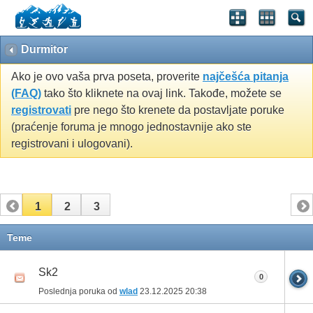
Durmitor
Ako je ovo vaša prva poseta, proverite
najčešća pitanja
(FAQ)
tako što kliknete na ovaj link. Takođe, možete se
registrovati
pre nego što krenete da postavljate poruke
(praćenje foruma je mnogo jednostavnije ako ste
registrovani i ulogovani).
1
2
3
Teme
Sk2
0
Poslednja poruka od
wlad
23.12.2025
20:38