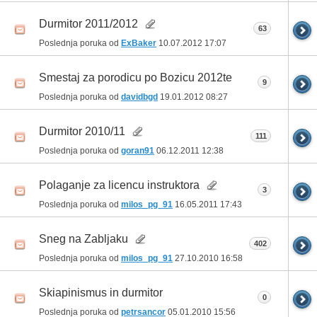
Durmitor 2011/2012
63
Poslednja poruka od
ExBaker
10.07.2012
17:07
Smestaj za porodicu po Bozicu 2012te
9
Poslednja poruka od
davidbgd
19.01.2012
08:27
Durmitor 2010/11
111
Poslednja poruka od
goran91
06.12.2011
12:38
Polaganje za licencu instruktora
3
Poslednja poruka od
milos_pg_91
16.05.2011
17:43
Sneg na Zabljaku
402
Poslednja poruka od
milos_pg_91
27.10.2010
16:58
Skiapinismus in durmitor
0
Poslednja poruka od
petrsancor
05.01.2010
15:56