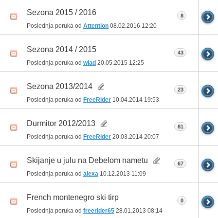
Sezona 2015 / 2016
8
Poslednja poruka od
Attention
08.02.2016
12:20
Sezona 2014 / 2015
43
Poslednja poruka od
wlad
20.05.2015
12:25
Sezona 2013/2014
23
Poslednja poruka od
FreeRider
10.04.2014
19:53
Durmitor 2012/2013
81
Poslednja poruka od
FreeRider
20.03.2014
20:07
Skijanje u julu na Debelom nametu
67
Poslednja poruka od
alexa
10.12.2013
11:09
French montenegro ski tirp
0
Poslednja poruka od
freerider65
28.01.2013
08:14