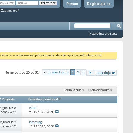
Pomoć
Registrujte se
Zapamti me?
Napredna pretraga
ćenje foruma je mnogo jednostavnije ako ste registrovani i ulogovani).
Strana 1 od 3
1
2
3
Teme od 1 do 20 od 52
Poslednja
Forum alatke
Pretražiti forum
/
Pregleda
Poslednja poruka od
Odgovora:
0
wlad
leda: 7.422
23.12.2025,
20:38
Odgovora:
2
kimmipg
eda: 47.019
15.12.2023,
00:51