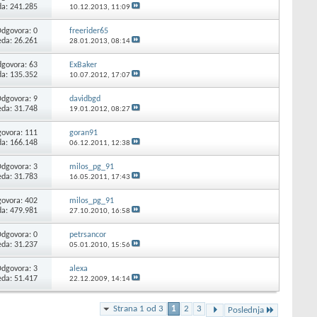
da: 241.285
10.12.2013,
11:09
Odgovora:
0
freerider65
eda: 26.261
28.01.2013,
08:14
govora:
63
ExBaker
da: 135.352
10.07.2012,
17:07
Odgovora:
9
davidbgd
eda: 31.748
19.01.2012,
08:27
ovora:
111
goran91
da: 166.148
06.12.2011,
12:38
Odgovora:
3
milos_pg_91
eda: 31.783
16.05.2011,
17:43
ovora:
402
milos_pg_91
da: 479.981
27.10.2010,
16:58
Odgovora:
0
petrsancor
eda: 31.237
05.01.2010,
15:56
Odgovora:
3
alexa
eda: 51.417
22.12.2009,
14:14
Strana 1 od 3
1
2
3
Poslednja