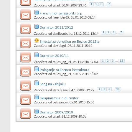
1
2
3
...
7
Započeta od
wlad
, 30.04.2007 23:46
French montenegro ski tirp
Započeta od
freerider65
, 28.01.2013 08:14
Durmitor 2011/2012
1
2
3
...
7
Započeta od
danilosubotic
, 13.12.2011 13:14
Smestaj za porodicu po Bozicu 2012te
Započeta od
davidbgd
, 29.11.2011 15:12
Durmitor 2010/11
1
2
3
...
12
Započeta od
milos_pg_91
, 25.11.2010 17:03
Polaganje za licencu instruktora
Započeta od
milos_pg_91
, 10.05.2011 18:02
Sneg na Zabljaku
1
2
3
...
41
Započeta od
Bata Bane
, 04.10.2005 12:22
Skiapinismus in durmitor
Započeta od
petrsancor
, 05.01.2010 15:56
Durmitor 2009/2010
Započeta od
wlad
, 21.12.2009 10:38