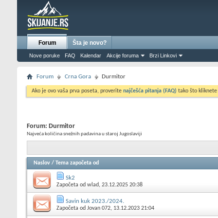
Forum
Šta je novo?
Nove poruke
FAQ
Kalendar
Akcije foruma
Brzi Linkovi
Forum
Crna Gora
Durmitor
Ako je ovo vaša prva poseta, proverite
najčešća pitanja (FAQ)
tako što kliknete
Forum:
Durmitor
Najveća količina snežnih padavina u staroj Jugoslaviji
Naslov
/
Tema započeta od
Sk2
Započeta od
wlad
, 23.12.2025 20:38
Savin kuk 2023./2024.
Započeta od
Jovan 072
, 13.12.2023 21:04