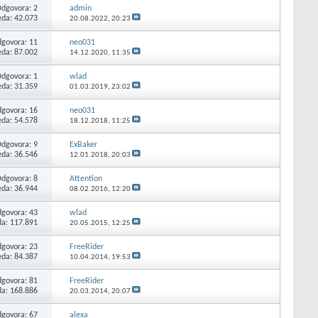
Odgovora:
2
admin
eda: 42.073
20.08.2022,
20:23
govora:
11
neo031
eda: 87.002
14.12.2020,
11:35
Odgovora:
1
wlad
eda: 31.359
01.03.2019,
23:02
govora:
16
neo031
eda: 54.578
18.12.2018,
11:25
Odgovora:
9
ExBaker
eda: 36.546
12.01.2018,
20:03
Odgovora:
8
Attention
eda: 36.944
08.02.2016,
12:20
govora:
43
wlad
da: 117.891
20.05.2015,
12:25
govora:
23
FreeRider
eda: 84.387
10.04.2014,
19:53
govora:
81
FreeRider
da: 168.886
20.03.2014,
20:07
govora:
67
alexa