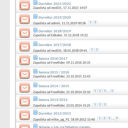
Durmitor 2021/2022
Započeta od
neo031
, 17.11.2021 14:07
Durmitor 2019/2020
1
2
Započeta od
admin
, 11.11.2019 00:36
Durmitor 2018/2019
Započeta od
ExBaker
, 31.12.2018 19:22
Durmitor 2017/2018
1
2
Započeta od
neo031
, 18.01.2018 09:41
Sezona 2016/2017
Započeta od
FreeRider
, 09.11.2016 20:35
Sezona 2015 / 2016
Započeta od
FreeRider
, 23.10.2015 12:43
Sezona 2014 / 2015
1
2
3
...
5
Započeta od
FreeRider
, 21.10.2014 22:10
Sezona 2013/2014
1
2
3
Započeta od
FreeRider
, 23.01.2014 15:25
Durmitor 2012/2013
1
2
3
...
9
Započeta od
milos_pg_91
, 16.09.2012 15:40
Skijanje u julu na Debelom nametu