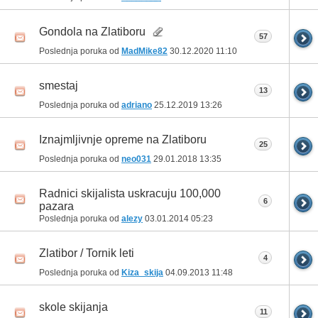
Gondola na Zlatiboru
57
Poslednja poruka od
MadMike82
30.12.2020
11:10
smestaj
13
Poslednja poruka od
adriano
25.12.2019
13:26
Iznajmljivnje opreme na Zlatiboru
25
Poslednja poruka od
neo031
29.01.2018
13:35
Radnici skijalista uskracuju 100,000
6
pazara
Poslednja poruka od
alezy
03.01.2014
05:23
Zlatibor / Tornik leti
4
Poslednja poruka od
Kiza_skija
04.09.2013
11:48
skole skijanja
11