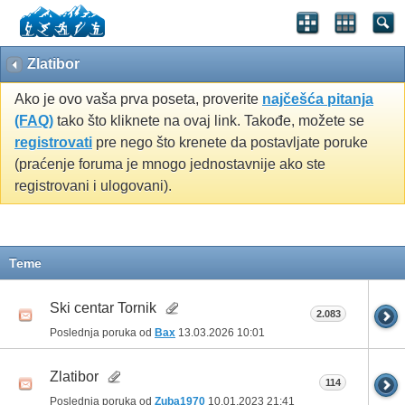
Zlatibor
Ako je ovo vaša prva poseta, proverite
najčešća pitanja
(FAQ)
tako što kliknete na ovaj link. Takođe, možete se
registrovati
pre nego što krenete da postavljate poruke
(praćenje foruma je mnogo jednostavnije ako ste
registrovani i ulogovani).
Teme
Ski centar Tornik
2.083
Poslednja poruka od
Bax
13.03.2026
10:01
Zlatibor
114
Poslednja poruka od
Zuba1970
10.01.2023
21:41