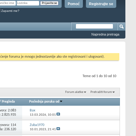
Pomoć
Registrujte se
Zapamti me?
Napredna pretraga
ćenje foruma je mnogo jednostavnije ako ste registrovani i ulogovani).
Teme od 1 do 10 od 10
Forum alatke
Pretražiti forum
/
Pregleda
Poslednja poruka od
vora:
2.083
Bax
: 2.825.935
13.03.2026,
10:01
ovora:
114
Zuba1970
da: 236.120
10.01.2023,
21:41