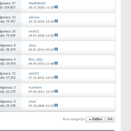
govora:
57
MadMike82
da: 154.857
30.12.2020,
11:10
govora:
13
adriano
eda: 79.767
25.12.2019,
13:26
govora:
25
neo031
eda: 79.209
29.01.2018,
13:35
Odgovora:
6
alezy
eda: 36.374
03.01.2014,
05:23
Odgovora:
4
Kiza_skija
eda: 24.954
04.09.2013,
11:48
govora:
11
neo031
eda: 57.252
27.12.2012,
14:19
Odgovora:
3
martinen
eda: 25.279
07.03.2011,
15:59
Odgovora:
0
wlad
eda: 23.196
07.10.2008,
01:23
Brza navigacija
Zlatibor
Vrh