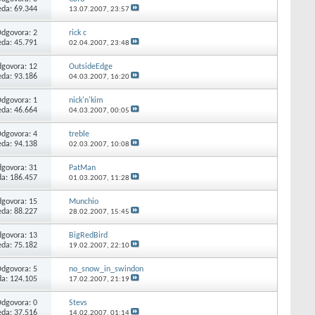
eda: 69.344
13.07.2007,
23:57
Odgovora:
2
rick c
eda: 45.791
02.04.2007,
23:48
govora:
12
OutsideEdge
eda: 93.186
04.03.2007,
16:20
Odgovora:
1
nick'n'kim
eda: 46.664
04.03.2007,
00:05
Odgovora:
4
treble
eda: 94.138
02.03.2007,
10:08
govora:
31
PatMan
da: 186.457
01.03.2007,
11:28
govora:
15
Munchio
eda: 88.227
28.02.2007,
15:45
govora:
13
BigRedBird
eda: 75.182
19.02.2007,
22:10
Odgovora:
5
no_snow_in_swindon
da: 124.105
17.02.2007,
21:19
Odgovora:
0
Stevs
eda: 37.516
14.02.2007,
01:14