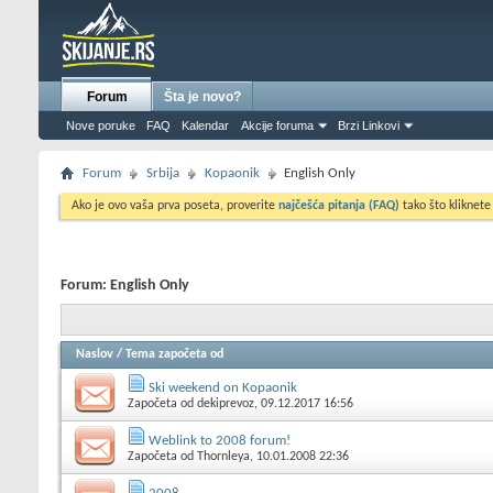
Forum
Šta je novo?
Nove poruke
FAQ
Kalendar
Akcije foruma
Brzi Linkovi
Forum
Srbija
Kopaonik
English Only
Ako je ovo vaša prva poseta, proverite
najčešća pitanja (FAQ)
tako što kliknete
Forum:
English Only
Naslov
/
Tema započeta od
Ski weekend on Kopaonik
Započeta od
dekiprevoz
, 09.12.2017 16:56
Weblink to 2008 forum!
Započeta od
Thornleya
, 10.01.2008 22:36