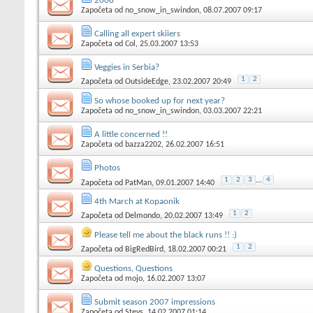
2008
Započeta od
no_snow_in_swindon
, 08.07.2007 09:17
Calling all expert skiiers
Započeta od
Col
, 25.03.2007 13:53
Veggies in Serbia?
1
2
Započeta od
OutsideEdge
, 23.02.2007 20:49
So whose booked up for next year?
Započeta od
no_snow_in_swindon
, 03.03.2007 22:21
A little concerned !!
Započeta od
bazza2202
, 26.02.2007 16:51
Photos
1
2
3
...
4
Započeta od
PatMan
, 09.01.2007 14:40
4th March at Kopaonik
1
2
Započeta od
Delmondo
, 20.02.2007 13:49
Please tell me about the black runs !! :)
1
2
Započeta od
BigRedBird
, 18.02.2007 00:21
Questions, Questions
Započeta od
mojo
, 16.02.2007 13:07
Submit season 2007 impressions
Započeta od
Stevs
, 14.02.2007 01:14