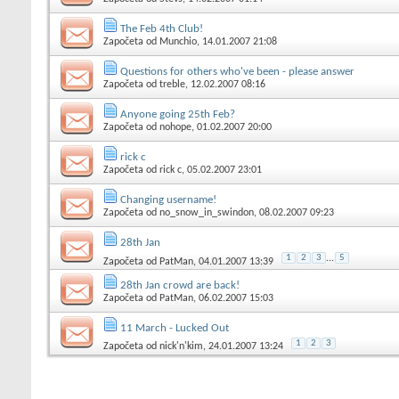
The Feb 4th Club!
Započeta od
Munchio
, 14.01.2007 21:08
Questions for others who've been - please answer
Započeta od
treble
, 12.02.2007 08:16
Anyone going 25th Feb?
Započeta od
nohope
, 01.02.2007 20:00
rick c
Započeta od
rick c
, 05.02.2007 23:01
Changing username!
Započeta od
no_snow_in_swindon
, 08.02.2007 09:23
28th Jan
1
2
3
...
5
Započeta od
PatMan
, 04.01.2007 13:39
28th Jan crowd are back!
Započeta od
PatMan
, 06.02.2007 15:03
11 March - Lucked Out
1
2
3
Započeta od
nick'n'kim
, 24.01.2007 13:24