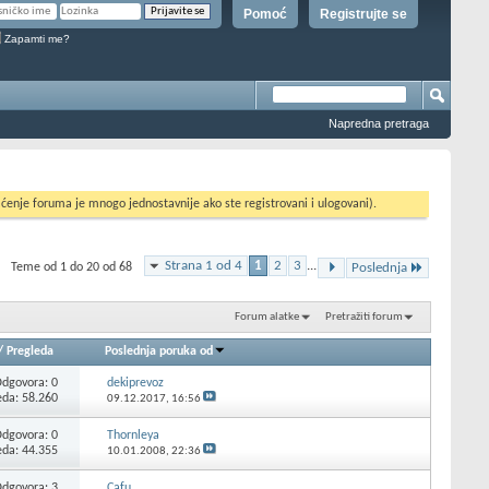
Pomoć
Registrujte se
Zapamti me?
Napredna pretraga
ćenje foruma je mnogo jednostavnije ako ste registrovani i ulogovani).
Strana 1 od 4
1
2
3
...
Teme od 1 do 20 od 68
Poslednja
Forum alatke
Pretražiti forum
/
Pregleda
Poslednja poruka od
Odgovora:
0
dekiprevoz
eda: 58.260
09.12.2017,
16:56
Odgovora:
0
Thornleya
eda: 44.355
10.01.2008,
22:36
Odgovora:
3
Cafu