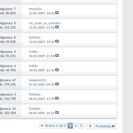
Odgovora:
7
Munchio
eda: 80.820
13.02.2007,
10:25
Odgovora:
6
no_snow_in_swindon
da: 152.335
12.02.2007,
21:02
Odgovora:
6
PatMan
eda: 65.626
12.02.2007,
14:34
Odgovora:
4
treble
eda: 81.541
10.02.2007,
21:58
Odgovora:
4
treble
eda: 45.903
10.02.2007,
21:41
govora:
47
knowles501
da: 199.245
07.02.2007,
09:20
Odgovora:
4
PatMan
da: 142.758
06.02.2007,
17:49
govora:
23
PatMan
da: 165.904
06.02.2007,
15:21
Strana 1 od 4
1
2
3
...
Poslednja