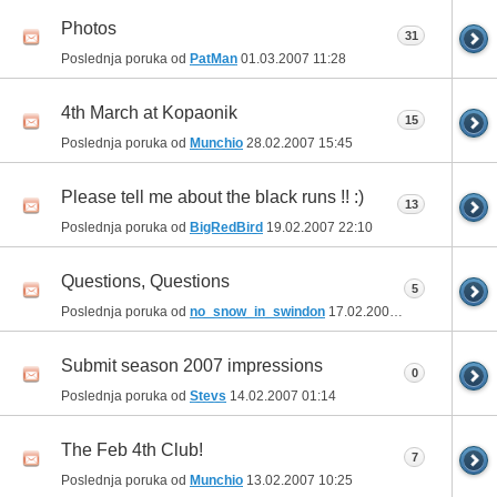
Photos
31
Poslednja poruka od
PatMan
01.03.2007
11:28
4th March at Kopaonik
15
Poslednja poruka od
Munchio
28.02.2007
15:45
Please tell me about the black runs !! :)
13
Poslednja poruka od
BigRedBird
19.02.2007
22:10
Questions, Questions
5
Poslednja poruka od
no_snow_in_swindon
17.02.2007
21:19
Submit season 2007 impressions
0
Poslednja poruka od
Stevs
14.02.2007
01:14
The Feb 4th Club!
7
Poslednja poruka od
Munchio
13.02.2007
10:25