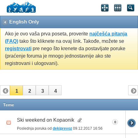
English Only
Ako je ovo vaša prva poseta, proverite
najčešća pitanja
(FAQ)
tako što kliknete na ovaj link. Takođe, možete se
registrovati
pre nego što krenete da postavljate poruke
(praćenje foruma je mnogo jednostavnije ako ste
registrovani i ulogovani).
1
2
3
4
Teme
Ski weekend on Kopaonik
0
Poslednja poruka od
dekiprevoz
09.12.2017
16:56