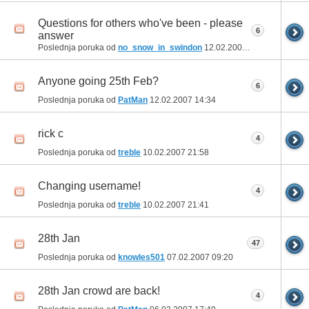
Questions for others who've been - please
6
answer
Poslednja poruka od
no_snow_in_swindon
12.02.2007
21:02
Anyone going 25th Feb?
6
Poslednja poruka od
PatMan
12.02.2007
14:34
rick c
4
Poslednja poruka od
treble
10.02.2007
21:58
Changing username!
4
Poslednja poruka od
treble
10.02.2007
21:41
28th Jan
47
Poslednja poruka od
knowles501
07.02.2007
09:20
28th Jan crowd are back!
4