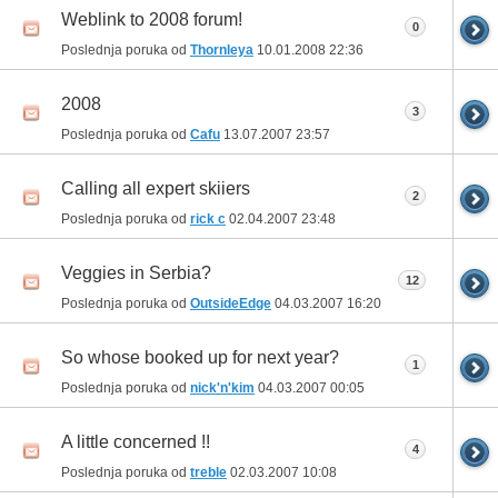
Weblink to 2008 forum!
0
Poslednja poruka od
Thornleya
10.01.2008
22:36
2008
3
Poslednja poruka od
Cafu
13.07.2007
23:57
Calling all expert skiiers
2
Poslednja poruka od
rick c
02.04.2007
23:48
Veggies in Serbia?
12
Poslednja poruka od
OutsideEdge
04.03.2007
16:20
So whose booked up for next year?
1
Poslednja poruka od
nick'n'kim
04.03.2007
00:05
A little concerned !!
4
Poslednja poruka od
treble
02.03.2007
10:08