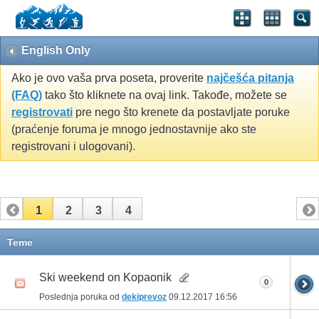
English Only
Ako je ovo vaša prva poseta, proverite
najčešća pitanja
(FAQ)
tako što kliknete na ovaj link. Takođe, možete se
registrovati
pre nego što krenete da postavljate poruke
(praćenje foruma je mnogo jednostavnije ako ste
registrovani i ulogovani).
1
2
3
4
Teme
Ski weekend on Kopaonik
0
Poslednja poruka od
dekiprevoz
09.12.2017
16:56