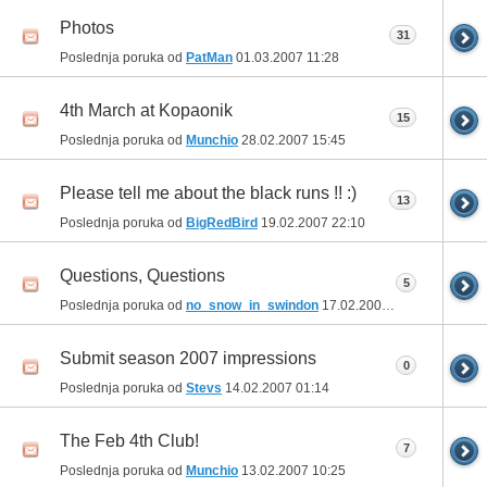
Photos
31
Poslednja poruka od
PatMan
01.03.2007
11:28
4th March at Kopaonik
15
Poslednja poruka od
Munchio
28.02.2007
15:45
Please tell me about the black runs !! :)
13
Poslednja poruka od
BigRedBird
19.02.2007
22:10
Questions, Questions
5
Poslednja poruka od
no_snow_in_swindon
17.02.2007
21:19
Submit season 2007 impressions
0
Poslednja poruka od
Stevs
14.02.2007
01:14
The Feb 4th Club!
7
Poslednja poruka od
Munchio
13.02.2007
10:25