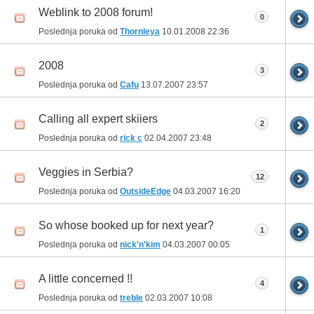
Weblink to 2008 forum!
0
Poslednja poruka od
Thornleya
10.01.2008
22:36
2008
3
Poslednja poruka od
Cafu
13.07.2007
23:57
Calling all expert skiiers
2
Poslednja poruka od
rick c
02.04.2007
23:48
Veggies in Serbia?
12
Poslednja poruka od
OutsideEdge
04.03.2007
16:20
So whose booked up for next year?
1
Poslednja poruka od
nick'n'kim
04.03.2007
00:05
A little concerned !!
4
Poslednja poruka od
treble
02.03.2007
10:08