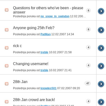
Questions for others who've been - please
6
answer
Poslednja poruka od
no_snow_in_swindon
12.02.2007
21:02
Anyone going 25th Feb?
6
Poslednja poruka od
PatMan
12.02.2007
14:34
rick c
4
Poslednja poruka od
treble
10.02.2007
21:58
Changing username!
4
Poslednja poruka od
treble
10.02.2007
21:41
28th Jan
47
Poslednja poruka od
knowles501
07.02.2007
09:20
28th Jan crowd are back!
4