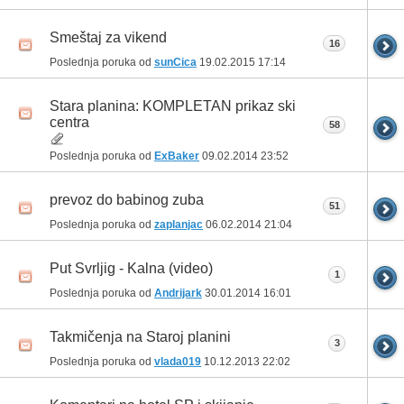
Smeštaj za vikend
16
Poslednja poruka od
sunCica
19.02.2015
17:14
Stara planina: KOMPLETAN prikaz ski
centra
58
Poslednja poruka od
ExBaker
09.02.2014
23:52
prevoz do babinog zuba
51
Poslednja poruka od
zaplanjac
06.02.2014
21:04
Put Svrljig - Kalna (video)
1
Poslednja poruka od
Andrijark
30.01.2014
16:01
Takmičenja na Staroj planini
3
Poslednja poruka od
vlada019
10.12.2013
22:02