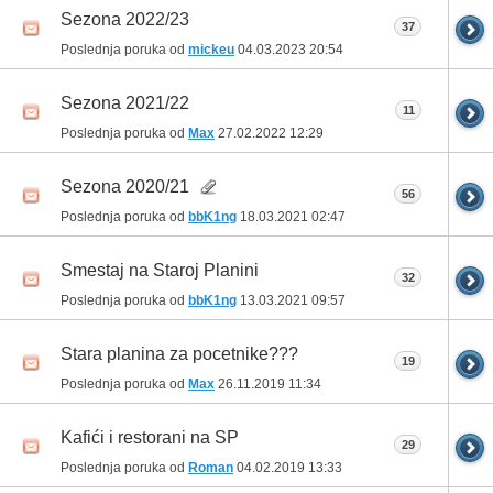
Sezona 2022/23
37
Poslednja poruka od
mickeu
04.03.2023
20:54
Sezona 2021/22
11
Poslednja poruka od
Max
27.02.2022
12:29
Sezona 2020/21
56
Poslednja poruka od
bbK1ng
18.03.2021
02:47
Smestaj na Staroj Planini
32
Poslednja poruka od
bbK1ng
13.03.2021
09:57
Stara planina za pocetnike???
19
Poslednja poruka od
Max
26.11.2019
11:34
Kafići i restorani na SP
29
Poslednja poruka od
Roman
04.02.2019
13:33