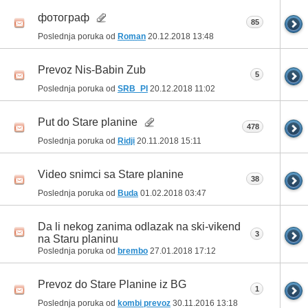
фотограф
85
Poslednja poruka od
Roman
20.12.2018
13:48
Prevoz Nis-Babin Zub
5
Poslednja poruka od
SRB_PI
20.12.2018
11:02
Put do Stare planine
478
Poslednja poruka od
Ridji
20.11.2018
15:11
Video snimci sa Stare planine
38
Poslednja poruka od
Buda
01.02.2018
03:47
Da li nekog zanima odlazak na ski-vikend
3
na Staru planinu
Poslednja poruka od
brembo
27.01.2018
17:12
Prevoz do Stare Planine iz BG
1
Poslednja poruka od
kombi prevoz
30.11.2016
13:18