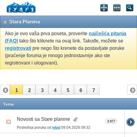
Stara Planina
Ako je ovo vaša prva poseta, proverite
najčešća pitanja
(FAQ)
tako što kliknete na ovaj link. Takođe, možete se
registrovati
pre nego što krenete da postavljate poruke
(praćenje foruma je mnogo jednostavnije ako ste
registrovani i ulogovani).
1
2
3
4
5
6
7
Teme
Novosti sa Stare planine
3.977
Poslednja poruka od
wlad
09.04.2026
09:32