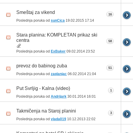
Smeštaj za vikend
16
Poslednja poruka od
sunCica
19.02.2015
17:14
Stara planina: KOMPLETAN prikaz ski
centra
58
Poslednja poruka od
ExBaker
09.02.2014
23:52
prevoz do babinog zuba
51
Poslednja poruka od
zaplanjac
06.02.2014
21:04
Put Svrljig - Kalna (video)
1
Poslednja poruka od
Andrijark
30.01.2014
16:01
Takmičenja na Staroj planini
3
Poslednja poruka od
vlada019
10.12.2013
22:02