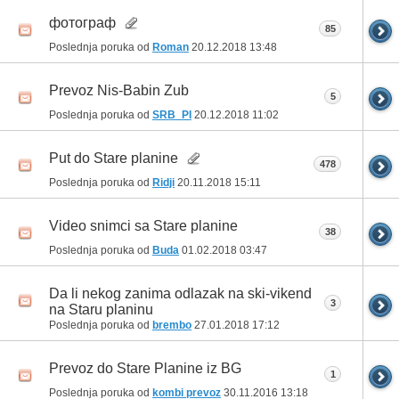
фотограф
85
Poslednja poruka od
Roman
20.12.2018
13:48
Prevoz Nis-Babin Zub
5
Poslednja poruka od
SRB_PI
20.12.2018
11:02
Put do Stare planine
478
Poslednja poruka od
Ridji
20.11.2018
15:11
Video snimci sa Stare planine
38
Poslednja poruka od
Buda
01.02.2018
03:47
Da li nekog zanima odlazak na ski-vikend
3
na Staru planinu
Poslednja poruka od
brembo
27.01.2018
17:12
Prevoz do Stare Planine iz BG
1
Poslednja poruka od
kombi prevoz
30.11.2016
13:18