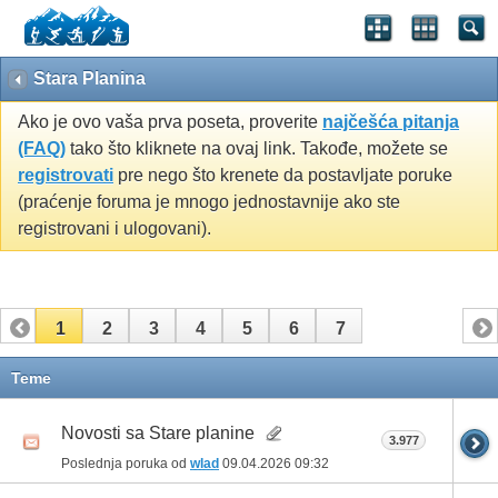
Stara Planina
Ako je ovo vaša prva poseta, proverite
najčešća pitanja
(FAQ)
tako što kliknete na ovaj link. Takođe, možete se
registrovati
pre nego što krenete da postavljate poruke
(praćenje foruma je mnogo jednostavnije ako ste
registrovani i ulogovani).
1
2
3
4
5
6
7
Teme
Novosti sa Stare planine
3.977
Poslednja poruka od
wlad
09.04.2026
09:32