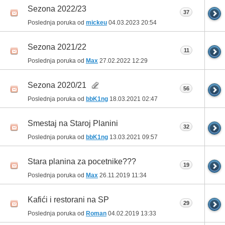
Sezona 2022/23
37
Poslednja poruka od
mickeu
04.03.2023
20:54
Sezona 2021/22
11
Poslednja poruka od
Max
27.02.2022
12:29
Sezona 2020/21
56
Poslednja poruka od
bbK1ng
18.03.2021
02:47
Smestaj na Staroj Planini
32
Poslednja poruka od
bbK1ng
13.03.2021
09:57
Stara planina za pocetnike???
19
Poslednja poruka od
Max
26.11.2019
11:34
Kafići i restorani na SP
29
Poslednja poruka od
Roman
04.02.2019
13:33