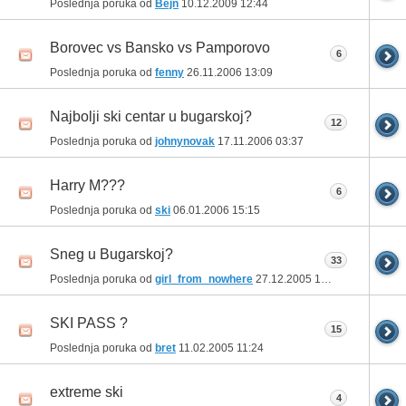
Poslednja poruka od
Bejn
10.12.2009
12:44
Borovec vs Bansko vs Pamporovo
6
Poslednja poruka od
fenny
26.11.2006
13:09
Najbolji ski centar u bugarskoj?
12
Poslednja poruka od
johnynovak
17.11.2006
03:37
Harry M???
6
Poslednja poruka od
ski
06.01.2006
15:15
Sneg u Bugarskoj?
33
Poslednja poruka od
girl_from_nowhere
27.12.2005
18:27
SKI PASS ?
15
Poslednja poruka od
bret
11.02.2005
11:24
extreme ski
4