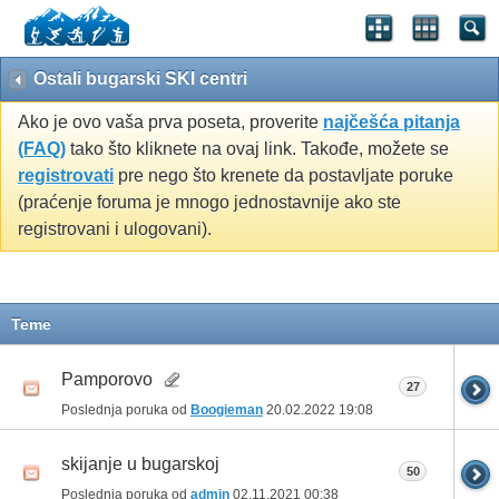
Ostali bugarski SKI centri
Ako je ovo vaša prva poseta, proverite
najčešća pitanja
(FAQ)
tako što kliknete na ovaj link. Takođe, možete se
registrovati
pre nego što krenete da postavljate poruke
(praćenje foruma je mnogo jednostavnije ako ste
registrovani i ulogovani).
Teme
Pamporovo
27
Poslednja poruka od
Boogieman
20.02.2022
19:08
skijanje u bugarskoj
50
Poslednja poruka od
admin
02.11.2021
00:38