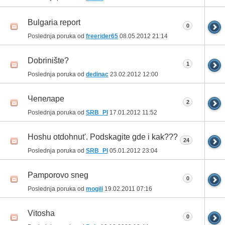
Bulgaria report
0
Poslednja poruka od
freerider65
08.05.2012
21:14
Dobrinište?
1
Poslednja poruka od
dedinac
23.02.2012
12:00
Чепеларе
2
Poslednja poruka od
SRB_PI
17.01.2012
11:52
Hoshu otdohnut'. Podskagite gde i kak???
24
Poslednja poruka od
SRB_PI
05.01.2012
23:04
Pamporovo sneg
0
Poslednja poruka od
mogili
19.02.2011
07:16
Vitosha
0