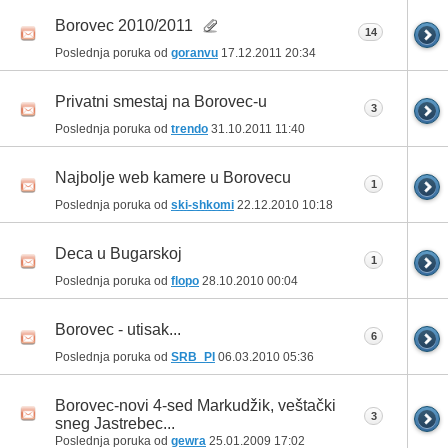
Borovec 2010/2011
14
Poslednja poruka od
goranvu
17.12.2011
20:34
Privatni smestaj na Borovec-u
3
Poslednja poruka od
trendo
31.10.2011
11:40
Najbolje web kamere u Borovecu
1
Poslednja poruka od
ski-shkomi
22.12.2010
10:18
Deca u Bugarskoj
1
Poslednja poruka od
flopo
28.10.2010
00:04
Borovec - utisak...
6
Poslednja poruka od
SRB_PI
06.03.2010
05:36
Borovec-novi 4-sed Markudžik, veštački
3
sneg Jastrebec...
Poslednja poruka od
gewra
25.01.2009
17:02