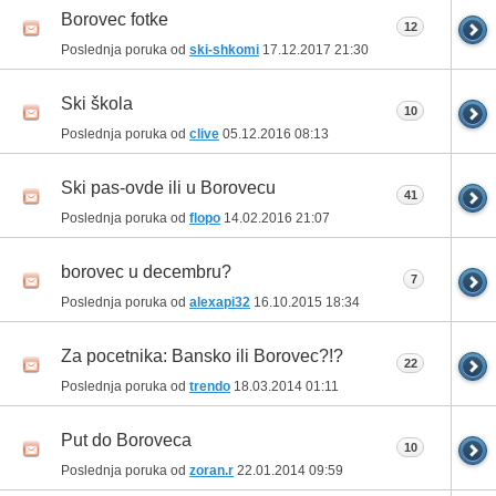
Borovec fotke
12
Poslednja poruka od
ski-shkomi
17.12.2017
21:30
Ski škola
10
Poslednja poruka od
clive
05.12.2016
08:13
Ski pas-ovde ili u Borovecu
41
Poslednja poruka od
flopo
14.02.2016
21:07
borovec u decembru?
7
Poslednja poruka od
alexapi32
16.10.2015
18:34
Za pocetnika: Bansko ili Borovec?!?
22
Poslednja poruka od
trendo
18.03.2014
01:11
Put do Boroveca
10
Poslednja poruka od
zoran.r
22.01.2014
09:59