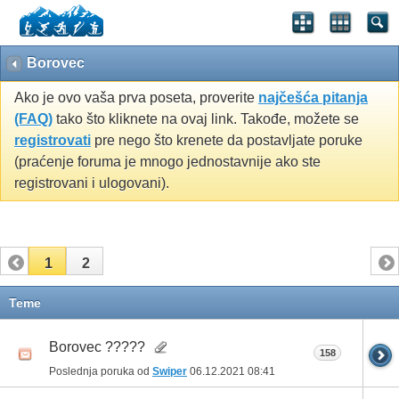
Borovec
Ako je ovo vaša prva poseta, proverite
najčešća pitanja
(FAQ)
tako što kliknete na ovaj link. Takođe, možete se
registrovati
pre nego što krenete da postavljate poruke
(praćenje foruma je mnogo jednostavnije ako ste
registrovani i ulogovani).
1
2
Teme
Borovec ?????
158
Poslednja poruka od
Swiper
06.12.2021
08:41