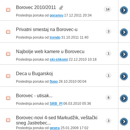
Borovec 2010/2011
14
Poslednja poruka od
goranvu
17.12.2011
20:34
Privatni smestaj na Borovec-u
3
Poslednja poruka od
trendo
31.10.2011
11:40
Najbolje web kamere u Borovecu
1
Poslednja poruka od
ski-shkomi
22.12.2010
10:18
Deca u Bugarskoj
1
Poslednja poruka od
flopo
28.10.2010
00:04
Borovec - utisak...
6
Poslednja poruka od
SRB_PI
06.03.2010
05:36
Borovec-novi 4-sed Markudžik, veštački
3
sneg Jastrebec...
Poslednja poruka od
gewra
25.01.2009
17:02