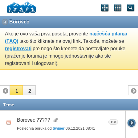
Borovec
Ako je ovo vaša prva poseta, proverite
najčešća pitanja
(FAQ)
tako što kliknete na ovaj link. Takođe, možete se
registrovati
pre nego što krenete da postavljate poruke
(praćenje foruma je mnogo jednostavnije ako ste
registrovani i ulogovani).
1
2
Teme
Borovec ?????
158
Poslednja poruka od
Swiper
06.12.2021
08:41