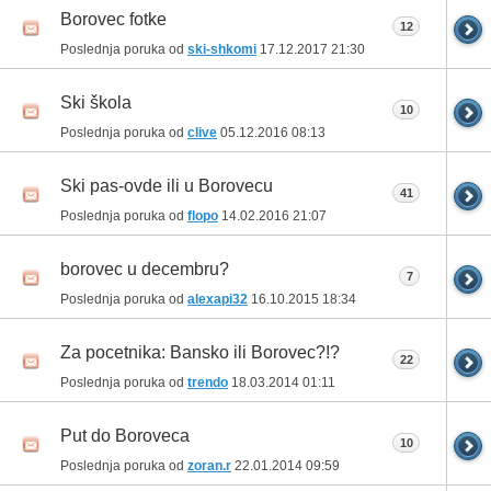
Borovec fotke
12
Poslednja poruka od
ski-shkomi
17.12.2017
21:30
Ski škola
10
Poslednja poruka od
clive
05.12.2016
08:13
Ski pas-ovde ili u Borovecu
41
Poslednja poruka od
flopo
14.02.2016
21:07
borovec u decembru?
7
Poslednja poruka od
alexapi32
16.10.2015
18:34
Za pocetnika: Bansko ili Borovec?!?
22
Poslednja poruka od
trendo
18.03.2014
01:11
Put do Boroveca
10
Poslednja poruka od
zoran.r
22.01.2014
09:59