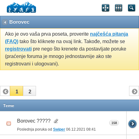
Borovec
Ako je ovo vaša prva poseta, proverite
najčešća pitanja
(FAQ)
tako što kliknete na ovaj link. Takođe, možete se
registrovati
pre nego što krenete da postavljate poruke
(praćenje foruma je mnogo jednostavnije ako ste
registrovani i ulogovani).
1
2
Teme
Borovec ?????
158
Poslednja poruka od
Swiper
06.12.2021
08:41