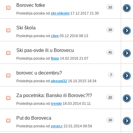
Borovec fotke
12
Poslednja poruka od
ski-shkomi
17.12.2017
21:30
Ski škola
10
Poslednja poruka od
clive
05.12.2016
08:13
Ski pas-ovde ili u Borovecu
41
Poslednja poruka od
flopo
14.02.2016
21:07
borovec u decembru?
7
Poslednja poruka od
alexapi32
16.10.2015
18:34
Za pocetnika: Bansko ili Borovec?!?
22
Poslednja poruka od
trendo
18.03.2014
01:11
Put do Boroveca
10
Poslednja poruka od
zoran.r
22.01.2014
09:59