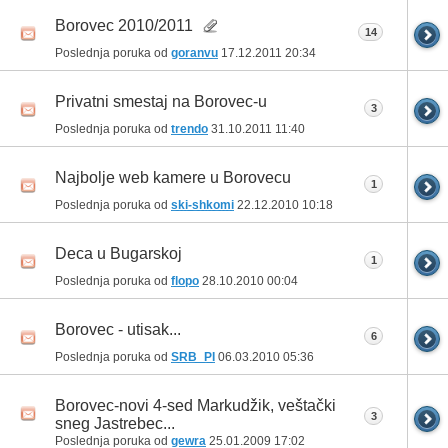
Borovec 2010/2011
14
Poslednja poruka od
goranvu
17.12.2011
20:34
Privatni smestaj na Borovec-u
3
Poslednja poruka od
trendo
31.10.2011
11:40
Najbolje web kamere u Borovecu
1
Poslednja poruka od
ski-shkomi
22.12.2010
10:18
Deca u Bugarskoj
1
Poslednja poruka od
flopo
28.10.2010
00:04
Borovec - utisak...
6
Poslednja poruka od
SRB_PI
06.03.2010
05:36
Borovec-novi 4-sed Markudžik, veštački
3
sneg Jastrebec...
Poslednja poruka od
gewra
25.01.2009
17:02