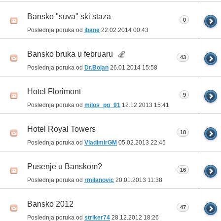
Bansko "suva" ski staza
0
Poslednja poruka od
ibane
22.02.2014
00:43
Bansko bruka u februaru
43
Poslednja poruka od
Dr.Bojan
26.01.2014
15:58
Hotel Florimont
9
Poslednja poruka od
milos_pg_91
12.12.2013
15:41
Hotel Royal Towers
18
Poslednja poruka od
VladimirGM
05.02.2013
22:45
Pusenje u Banskom?
16
Poslednja poruka od
rmilanovic
20.01.2013
11:38
Bansko 2012
47
Poslednja poruka od
striker74
28.12.2012
18:26