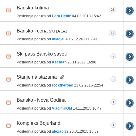
Bansko-kolima
26
Poslednja poruka od
Pera Detlic
04.02.2018
15:42
Bansko - cena ski pasa
12
Poslednja poruka od
mladja04
16.12.2017
02:41
Ski pass Bansko saveti
2
Poslednja poruka od
Kecman
26.11.2017
16:08
Stanje na stazama
9
Poslednja poruka od
rocktheroad
23.02.2016
22:54
Bansko - Nova Godina
1
Poslednja poruka od
VladimirGM
14.11.2015
10:47
Kompleks Bojurland
1
Poslednja poruka od
alexapi32
26.01.2015
15:59