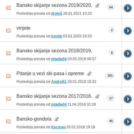
Bansko skijanje sezona 2019/2020.
64
Poslednja poruka od
drotoš
28.01.2021
10:25
vinjete
2
Poslednja poruka od
trendo
03.01.2020
18:33
Bansko skijanje sezona 2018/2019.
8
Poslednja poruka od
mladja04
03.05.2019
00:57
Pitanje u vezi ski-pasa i opreme
181
Poslednja poruka od
Andrej01
20.01.2019
19:32
Bansko skijanje sezona 2017/2018.
17
Poslednja poruka od
mladja04
11.04.2018
01:28
Bansko-gondola
45
Poslednja poruka od
Kecman
26.02.2018
19:18