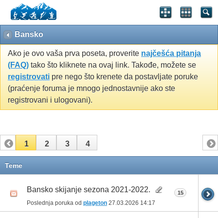
Bansko
Ako je ovo vaša prva poseta, proverite
najčešća pitanja
(FAQ)
tako što kliknete na ovaj link. Takođe, možete se
registrovati
pre nego što krenete da postavljate poruke
(praćenje foruma je mnogo jednostavnije ako ste
registrovani i ulogovani).
1
2
3
4
Teme
Bansko skijanje sezona 2021-2022.
15
Poslednja poruka od
plageton
27.03.2026
14:17