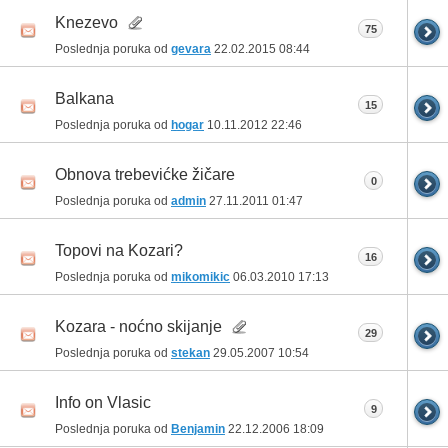
Knezevo
75
Poslednja poruka od
gevara
22.02.2015
08:44
Balkana
15
Poslednja poruka od
hogar
10.11.2012
22:46
Obnova trebevićke žičare
0
Poslednja poruka od
admin
27.11.2011
01:47
Topovi na Kozari?
16
Poslednja poruka od
mikomikic
06.03.2010
17:13
Kozara - noćno skijanje
29
Poslednja poruka od
stekan
29.05.2007
10:54
Info on Vlasic
9
Poslednja poruka od
Benjamin
22.12.2006
18:09