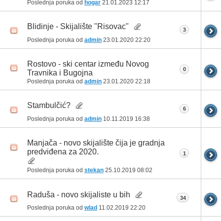
Poslednja poruka od
hogar
21.01.2023
12:17
Blidinje - Skijalište "Risovac"
3
Poslednja poruka od
admin
23.01.2020
22:20
Rostovo - ski centar između Novog
0
Travnika i Bugojna
Poslednja poruka od
admin
23.01.2020
22:18
Stambulčić?
6
Poslednja poruka od
admin
10.11.2019
16:38
Manjača - novo skijalište čija je gradnja
predviđena za 2020.
1
Poslednja poruka od
stekan
25.10.2019
08:02
Raduša - novo skijaliste u bih
34
Poslednja poruka od
wlad
11.02.2019
22:20