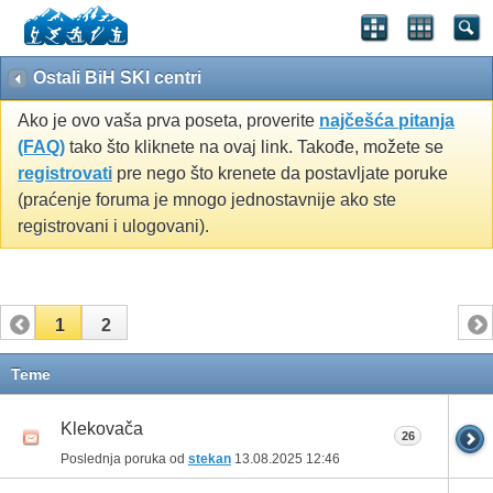
Ostali BiH SKI centri
Ako je ovo vaša prva poseta, proverite
najčešća pitanja
(FAQ)
tako što kliknete na ovaj link. Takođe, možete se
registrovati
pre nego što krenete da postavljate poruke
(praćenje foruma je mnogo jednostavnije ako ste
registrovani i ulogovani).
1
2
Teme
Klekovača
26
Poslednja poruka od
stekan
13.08.2025
12:46