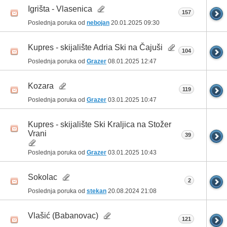
Igrišta - Vlasenica
157
Poslednja poruka od
nebojan
20.01.2025
09:30
Kupres - skijalište Adria Ski na Čajuši
104
Poslednja poruka od
Grazer
08.01.2025
12:47
Kozara
119
Poslednja poruka od
Grazer
03.01.2025
10:47
Kupres - skijalište Ski Kraljica na Stožer
Vrani
39
Poslednja poruka od
Grazer
03.01.2025
10:43
Sokolac
2
Poslednja poruka od
stekan
20.08.2024
21:08
Vlašić (Babanovac)
121