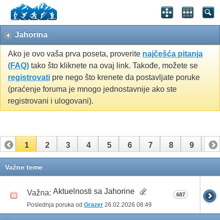
Jahorina
Ako je ovo vaša prva poseta, proverite
najčešća pitanja
(FAQ)
tako što kliknete na ovaj link. Takođe, možete se
registrovati
pre nego što krenete da postavljate poruke
(praćenje foruma je mnogo jednostavnije ako ste
registrovani i ulogovani).
1
2
3
4
5
6
7
8
9
10
Važne teme
Aktuelnosti sa Jahorine
Važna:
687
Poslednja poruka od
Grazer
26.02.2026
08:49