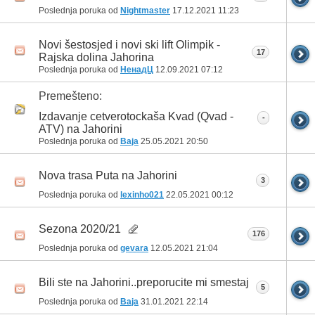
Poslednja poruka od
Nightmaster
17.12.2021
11:23
Novi šestosjed i novi ski lift Olimpik -
17
Rajska dolina Jahorina
Poslednja poruka od
НенадЦ
12.09.2021
07:12
Premešteno:
Izdavanje cetverotockaša Kvad (Qvad -
-
ATV) na Jahorini
Poslednja poruka od
Baja
25.05.2021
20:50
Nova trasa Puta na Jahorini
3
Poslednja poruka od
lexinho021
22.05.2021
00:12
Sezona 2020/21
176
Poslednja poruka od
gevara
12.05.2021
21:04
Bili ste na Jahorini..preporucite mi smestaj
5
Poslednja poruka od
Baja
31.01.2021
22:14