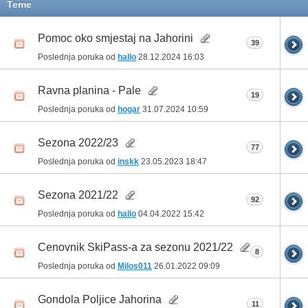
Teme
Pomoc oko smjestaj na Jahorini
39
Poslednja poruka od
hallo
28.12.2024
16:03
Ravna planina - Pale
19
Poslednja poruka od
hogar
31.07.2024
10:59
Sezona 2022/23
77
Poslednja poruka od
inskk
23.05.2023
18:47
Sezona 2021/22
92
Poslednja poruka od
hallo
04.04.2022
15:42
Cenovnik SkiPass-a za sezonu 2021/22
8
Poslednja poruka od
Milos011
26.01.2022
09:09
Gondola Poljice Jahorina
11