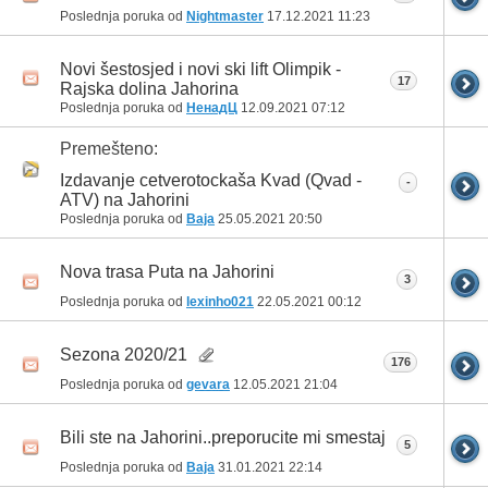
Poslednja poruka od
Nightmaster
17.12.2021
11:23
Novi šestosjed i novi ski lift Olimpik -
17
Rajska dolina Jahorina
Poslednja poruka od
НенадЦ
12.09.2021
07:12
Premešteno:
Izdavanje cetverotockaša Kvad (Qvad -
-
ATV) na Jahorini
Poslednja poruka od
Baja
25.05.2021
20:50
Nova trasa Puta na Jahorini
3
Poslednja poruka od
lexinho021
22.05.2021
00:12
Sezona 2020/21
176
Poslednja poruka od
gevara
12.05.2021
21:04
Bili ste na Jahorini..preporucite mi smestaj
5
Poslednja poruka od
Baja
31.01.2021
22:14