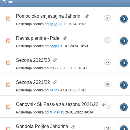
Teme
Pomoc oko smjestaj na Jahorini
39
Poslednja poruka od
hallo
28.12.2024
16:03
Ravna planina - Pale
19
Poslednja poruka od
hogar
31.07.2024
10:59
Sezona 2022/23
77
Poslednja poruka od
inskk
23.05.2023
18:47
Sezona 2021/22
92
Poslednja poruka od
hallo
04.04.2022
15:42
Cenovnik SkiPass-a za sezonu 2021/22
8
Poslednja poruka od
Milos011
26.01.2022
09:09
Gondola Poljice Jahorina
11