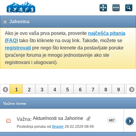
Jahorina
Ako je ovo vaša prva poseta, proverite
najčešća pitanja
(FAQ)
tako što kliknete na ovaj link. Takođe, možete se
registrovati
pre nego što krenete da postavljate poruke
(praćenje foruma je mnogo jednostavnije ako ste
registrovani i ulogovani).
1
2
3
4
5
6
7
8
9
10
Važne teme
Aktuelnosti sa Jahorine
Važna:
687
Poslednja poruka od
Grazer
26.02.2026
08:49