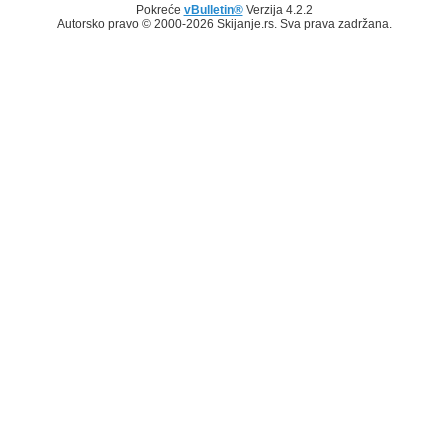
Pokreće
vBulletin®
Verzija 4.2.2
Autorsko pravo © 2000-2026 Skijanje.rs. Sva prava zadržana.