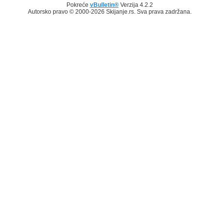
Pokreće
vBulletin®
Verzija 4.2.2
Autorsko pravo © 2000-2026 Skijanje.rs. Sva prava zadržana.