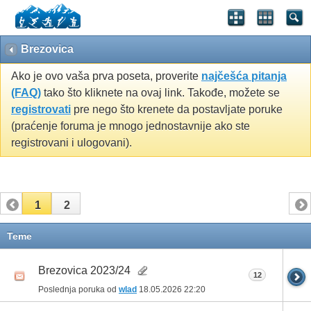
Brezovica
Ako je ovo vaša prva poseta, proverite
najčešća pitanja
(FAQ)
tako što kliknete na ovaj link. Takođe, možete se
registrovati
pre nego što krenete da postavljate poruke
(praćenje foruma je mnogo jednostavnije ako ste
registrovani i ulogovani).
1
2
Teme
Brezovica 2023/24
12
Poslednja poruka od
wlad
18.05.2026
22:20