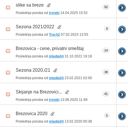
slike sa breze
52
Poslednja poruka od
trendo
14.04.2025
15:52
Sezona 2021/2022
9
Poslednja poruka od
Truch2
07.02.2023
13:55
Brezovica - cene, privatni smeštaj
14
Poslednja poruka od
mladja04
31.10.2022
19:18
Sezona 2020./21
38
Poslednja poruka od
mladja04
23.02.2021
02:00
Skijanje na Brezovici...
41
Poslednja poruka od
trendo
13.08.2020
11:49
Brezovica 2020
5
Poslednja poruka od
mladja04
13.02.2020
00:38