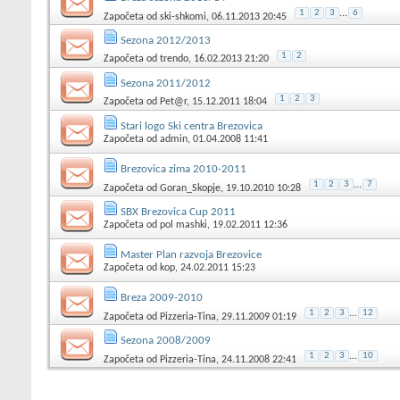
1
2
3
...
6
Započeta od
ski-shkomi
, 06.11.2013 20:45
Sezona 2012/2013
1
2
Započeta od
trendo
, 16.02.2013 21:20
Sezona 2011/2012
1
2
3
Započeta od
Pet@r
, 15.12.2011 18:04
Stari logo Ski centra Brezovica
Započeta od
admin
, 01.04.2008 11:41
Brezovica zima 2010-2011
1
2
3
...
7
Započeta od
Goran_Skopje
, 19.10.2010 10:28
SBX Brezovica Cup 2011
Započeta od
pol mashki
, 19.02.2011 12:36
Master Plan razvoja Brezovice
Započeta od
kop
, 24.02.2011 15:23
Breza 2009-2010
1
2
3
...
12
Započeta od
Pizzeria-Tina
, 29.11.2009 01:19
Sezona 2008/2009
1
2
3
...
10
Započeta od
Pizzeria-Tina
, 24.11.2008 22:41