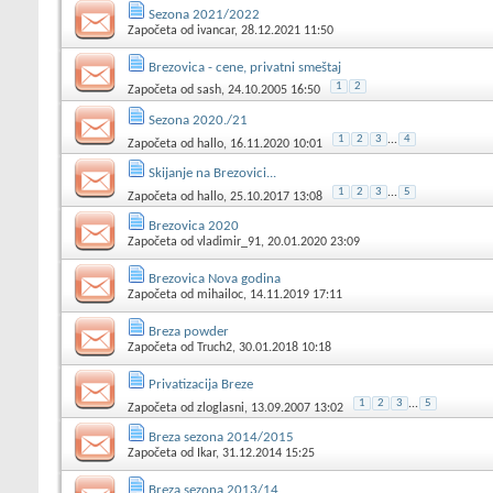
Sezona 2021/2022
Započeta od
ivancar
, 28.12.2021 11:50
Brezovica - cene, privatni smeštaj
1
2
Započeta od
sash
, 24.10.2005 16:50
Sezona 2020./21
1
2
3
...
4
Započeta od
hallo
, 16.11.2020 10:01
Skijanje na Brezovici...
1
2
3
...
5
Započeta od
hallo
, 25.10.2017 13:08
Brezovica 2020
Započeta od
vladimir_91
, 20.01.2020 23:09
Brezovica Nova godina
Započeta od
mihailoc
, 14.11.2019 17:11
Breza powder
Započeta od
Truch2
, 30.01.2018 10:18
Privatizacija Breze
1
2
3
...
5
Započeta od
zloglasni
, 13.09.2007 13:02
Breza sezona 2014/2015
Započeta od
Ikar
, 31.12.2014 15:25
Breza sezona 2013/14