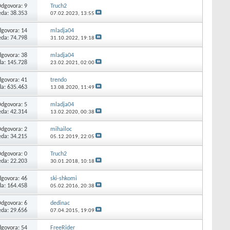
Odgovora:
9
Truch2
eda: 38.353
07.02.2023,
13:55
govora:
14
mladja04
eda: 74.798
31.10.2022,
19:18
govora:
38
mladja04
da: 145.728
23.02.2021,
02:00
govora:
41
trendo
da: 635.463
13.08.2020,
11:49
Odgovora:
5
mladja04
eda: 42.314
13.02.2020,
00:38
Odgovora:
2
mihailoc
eda: 34.215
05.12.2019,
22:05
Odgovora:
0
Truch2
eda: 22.203
30.01.2018,
10:18
govora:
46
ski-shkomi
da: 164.458
05.02.2016,
20:38
Odgovora:
6
dedinac
eda: 29.656
07.04.2015,
19:09
govora:
54
FreeRider