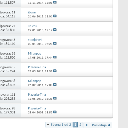
da: 111.807
18.11.2014,
13:08
govora:
11
ibane
eda: 54.115
26.06.2013,
11:01
govora:
27
Truch2
eda: 83.850
27.01.2013,
17:17
Odgovora:
3
stonjohn4
da: 189.110
05.01.2013,
07:28
govora:
63
Milanpop
da: 122.830
17.05.2011,
17:44
Odgovora:
5
Pizzeria-Tina
eda: 55.224
21.03.2011,
21:52
Odgovora:
8
Milanpop
eda: 78.407
26.02.2011,
19:08
ovora:
111
Pizzeria-Tina
da: 226.255
19.05.2010,
18:38
govora:
98
Pizzeria-Tina
da: 177.331
28.04.2009,
18:53
Strana 1 od 2
1
2
Poslednja