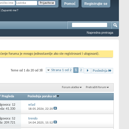
Pomoć
Registrujte se
Zapamti me?
Napredna pretraga
ćenje foruma je mnogo jednostavnije ako ste registrovani i ulogovani).
Strana 1 od 2
1
2
Teme od 1 do 20 od 38
Poslednja
Forum alatke
Pretražiti forum
/
Pregleda
Poslednja poruka od
govora:
12
wlad
eda: 41.330
18.05.2026,
22:20
govora:
52
trendo
da: 209.721
14.04.2025,
15:52