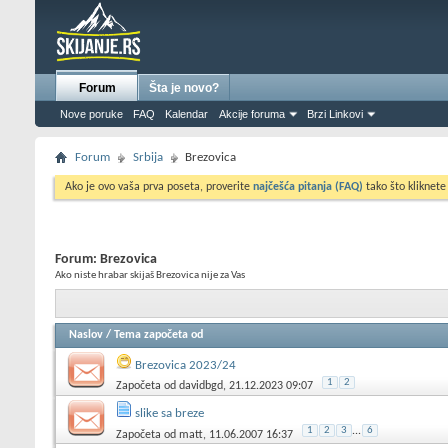
Forum
Šta je novo?
Nove poruke
FAQ
Kalendar
Akcije foruma
Brzi Linkovi
Forum
Srbija
Brezovica
Ako je ovo vaša prva poseta, proverite
najčešća pitanja (FAQ)
tako što kliknete
Forum:
Brezovica
Ako niste hrabar skijaš Brezovica nije za Vas
Naslov
/
Tema započeta od
Brezovica 2023/24
1
2
Započeta od
davidbgd
, 21.12.2023 09:07
slike sa breze
1
2
3
...
6
Započeta od
matt
, 11.06.2007 16:37