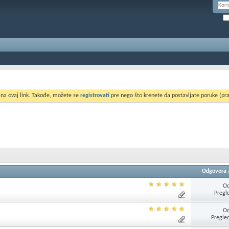
 na ovaj link. Takođe, možete se
registrovati
pre nego što krenete da postavljate poruke (pra
Odgovora
Od
Pregl
Od
Pregle