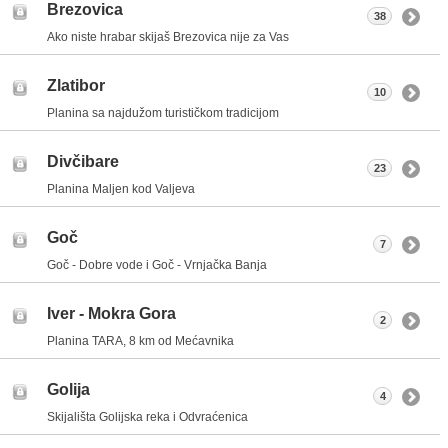
Brezovica
38
Ako niste hrabar skijaš Brezovica nije za Vas
Zlatibor
10
Planina sa najdužom turističkom tradicijom
Divčibare
23
Planina Maljen kod Valjeva
Goč
7
Goč - Dobre vode i Goč - Vrnjačka Banja
Iver - Mokra Gora
2
Planina TARA, 8 km od Mećavnika
Golija
4
Skijališta Golijska reka i Odvraćenica