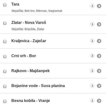
Tara
1
Skijališta: Beli bor, Mitrovac, Nagramak
Zlatar - Nova Varoš
1
Skijališta: Briježđa, Zlatar
Kraljevica - Zaječar
1
Crni vrh - Bor
2
Rajkovo - Majdanpek
1
Bojanine vode - Suva planina
1
Besna kobila - Vranje
1