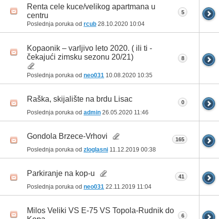
Renta cele kuce/velikog apartmana u
5
centru
Poslednja poruka od
rcub
28.10.2020
10:04
Kopaonik – varljivo leto 2020. ( ili ti -
čekajući zimsku sezonu 20/21)
8
Poslednja poruka od
neo031
10.08.2020
10:35
Raška, skijalište na brdu Lisac
0
Poslednja poruka od
admin
26.05.2020
11:46
Gondola Brzece-Vrhovi
165
Poslednja poruka od
zloglasni
11.12.2019
00:38
Parkiranje na kop-u
41
Poslednja poruka od
neo031
22.11.2019
11:04
Milos Veliki VS E-75 VS Topola-Rudnik do
6