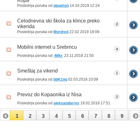
Kopa
Poslednja poruka od
plageton
14.10.2019
12:24
Celodnevna ski škola za klince preko
2
vikenda
Poslednja poruka od
Mordred
22.02.2019
18:09
Mobilni internet u Srebrncu
4
Poslednja poruka od
-Miki-
23.11.2018
21:50
Smeštaj za vikend
1
Poslednja poruka od
bbK1ng
02.03.2018
10:09
Prevoz do Kopaonika iz Nisa
2
Poslednja poruka od
aleksandarrex
19.02.2018
17:51
1
2
3
4
5
6
7
8
9
10
11
12
13
14
15
16