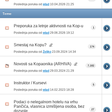
Poslednja poruka od
wlad
10.04.2026
21:25
Teme
Preporuka za letnje aktivnosti na Kop-u
1
Poslednja poruka od
wlad
29.06.2026
19:12
Smestaj na Kopu?
174
Poslednja poruka od
Željko
23.09.2024
14:34
Novosti sa Kopaonika (ARHIVA)
7.182
Poslednja poruka od
wlad
29.03.2024
21:29
Instruktor / Kursevi
5
Poslednja poruka od
wlad
14.02.2023
18:28
Podaci o nelegalnom hotelu na vrhu
Pančića, vlasnica izmišljena osoba, bez
27
dozvole