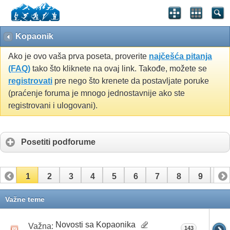
Kopaonik
Ako je ovo vaša prva poseta, proverite
najčešća pitanja
(FAQ)
tako što kliknete na ovaj link. Takođe, možete se
registrovati
pre nego što krenete da postavljate poruke
(praćenje foruma je mnogo jednostavnije ako ste
registrovani i ulogovani).
Posetiti podforume
1
2
3
4
5
6
7
8
9
10
11
12
13
14
15
16
Važne teme
Novosti sa Kopaonika
Važna:
143