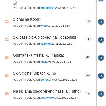
Poslednja poruka od
mladja04
22.02.2022
00:51
Signal na Kopu?
4
Poslednja poruka od
wlad
01.12.2021
18:59
Ski pass pickup boxevi na Kopaoniku
1
Poslednja poruka od
TazMan
21.11.2021
12:17
Gurmanska mesta (kulinarska)
27
Poslednja poruka od
nidza
06.03.2021
17:04
Ski vrtic na Kopaoniku
15
Poslednja poruka od
sonesone
09.01.2021
13:55
Na skijama od/do vikend naselja (Turno)
0
Poslednja poruka od
bockylee
03.01.2021
13:29