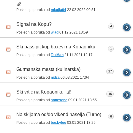
Poslednja poruka od
mladja04
22.02.2022
00:51
Signal na Kopu?
4
Poslednja poruka od
wlad
01.12.2021
18:59
Ski pass pickup boxevi na Kopaoniku
1
Poslednja poruka od
TazMan
21.11.2021
12:17
Gurmanska mesta (kulinarska)
27
Poslednja poruka od
nidza
06.03.2021
17:04
Ski vrtic na Kopaoniku
15
Poslednja poruka od
sonesone
09.01.2021
13:55
Na skijama od/do vikend naselja (Turno)
0
Poslednja poruka od
bockylee
03.01.2021
13:29