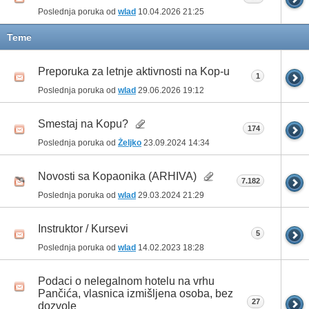
Poslednja poruka od
wlad
10.04.2026
21:25
Teme
Preporuka za letnje aktivnosti na Kop-u
1
Poslednja poruka od
wlad
29.06.2026
19:12
Smestaj na Kopu?
174
Poslednja poruka od
Željko
23.09.2024
14:34
Novosti sa Kopaonika (ARHIVA)
7.182
Poslednja poruka od
wlad
29.03.2024
21:29
Instruktor / Kursevi
5
Poslednja poruka od
wlad
14.02.2023
18:28
Podaci o nelegalnom hotelu na vrhu
Pančića, vlasnica izmišljena osoba, bez
27
dozvole