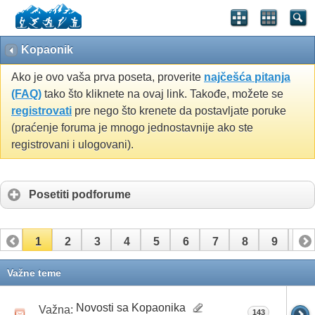
Kopaonik
Ako je ovo vaša prva poseta, proverite
najčešća pitanja
(FAQ)
tako što kliknete na ovaj link. Takođe, možete se
registrovati
pre nego što krenete da postavljate poruke
(praćenje foruma je mnogo jednostavnije ako ste
registrovani i ulogovani).
Posetiti podforume
1
2
3
4
5
6
7
8
9
10
11
12
13
14
15
16
Važne teme
Novosti sa Kopaonika
Važna:
143