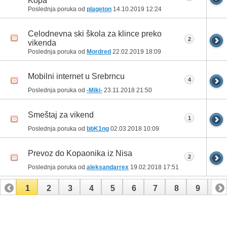
Kopa
Poslednja poruka od
plageton
14.10.2019
12:24
Celodnevna ski škola za klince preko
2
vikenda
Poslednja poruka od
Mordred
22.02.2019
18:09
Mobilni internet u Srebrncu
4
Poslednja poruka od
-Miki-
23.11.2018
21:50
Smeštaj za vikend
1
Poslednja poruka od
bbK1ng
02.03.2018
10:09
Prevoz do Kopaonika iz Nisa
2
Poslednja poruka od
aleksandarrex
19.02.2018
17:51
1
2
3
4
5
6
7
8
9
10
11
12
13
14
15
16