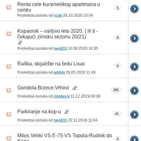
Renta cele kuce/velikog apartmana u
5
centru
Poslednja poruka od
rcub
28.10.2020
10:04
Kopaonik – varljivo leto 2020. ( ili ti -
čekajući zimsku sezonu 20/21)
8
Poslednja poruka od
neo031
10.08.2020
10:35
Raška, skijalište na brdu Lisac
0
Poslednja poruka od
admin
26.05.2020
11:46
Gondola Brzece-Vrhovi
165
Poslednja poruka od
zloglasni
11.12.2019
00:38
Parkiranje na kop-u
41
Poslednja poruka od
neo031
22.11.2019
11:04
Milos Veliki VS E-75 VS Topola-Rudnik do
6