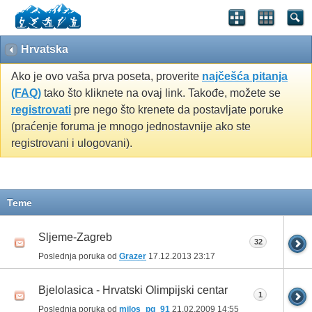
Hrvatska
Ako je ovo vaša prva poseta, proverite
najčešća pitanja
(FAQ)
tako što kliknete na ovaj link. Takođe, možete se
registrovati
pre nego što krenete da postavljate poruke
(praćenje foruma je mnogo jednostavnije ako ste
registrovani i ulogovani).
Teme
Sljeme-Zagreb
32
Poslednja poruka od
Grazer
17.12.2013
23:17
Bjelolasica - Hrvatski Olimpijski centar
1
Poslednja poruka od
milos_pg_91
21.02.2009
14:55